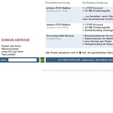
Produktbezeichnung
Produktbeschreibung
primäre POP-Mailbox
> 1 POP-Account
(mailaccount. first)
> 10 MB Postfachgröße
... nur bestellen, wenn S
oder Serverdienste im Ei
weitere POP-Mailbox
> 1 POP-Account
(mailaccount.add1)
> 10 MB Postfachgröße
> Domainhosting vorausge
Secondary-Mail Backup
> Backupmailserver für Ihr
(mailbackup)
> Datenvolumen für Mailve
DOMAIN ABFRAGE
> eine Domain pro Paket
> Domainhosting ist Vora
Finden Sie Ihren
Wunschnamen
unter 50 und mehr
alle Preise verstehen sich in � inkl. der gesetzlichen Steu
Top-Levels!!
©CYBER-ATELIER
Impressum
Rechtliche Hin
www .
go!
hochacht crossmedia
Web-Werbung Firmensuche
Solaranla