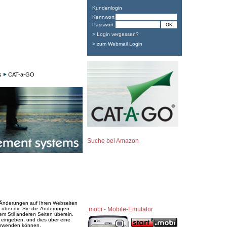
Kundenlogin
Kennwort
Passwort
> Login vergessen?
> zum Webmail Login
s
CAT-a-GO
Suche bei Amazon
e Änderungen auf Ihren Webseiten
 über die Sie die Änderungen
.mobi - Mobile-Emulator
em Stil anderen Seiten überein.
 eingeben, und dies über eine
verwenden können.