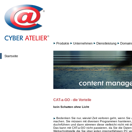
Produkte
Unternehmen
Dienstleistung
Domain
Startseite
CAT-a-GO - die Vorteile
kein Schatten ohne Licht
Bedenken Sie nur, wieviel Zeit verloren geht, wenn Si
machen. Sie müssen mit diversen Programmen hantieren,
duchrführen und dann stimmen diese vielleicht nicht mit d
Das kann mit CAT-a-GO nicht passieren, da Sie die Daten
Webschnittstelle die Sie über jeden internetfähigen PC 