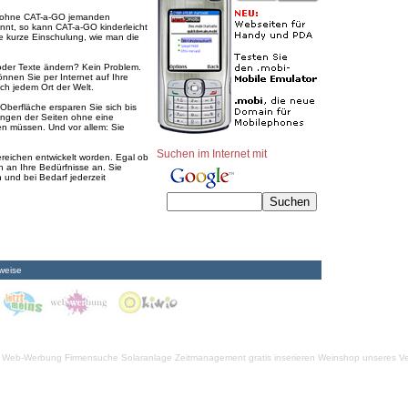
e ohne CAT-a-GO jemanden
nnt, so kann CAT-a-GO kinderleicht
 kurze Einschulung, wie man die
 oder Texte ändern? Kein Problem.
nnen Sie per Internet auf Ihre
ch jedem Ort der Welt.
Oberfläche ersparen Sie sich bis
ngen der Seiten ohne eine
en müssen. Und vor allem: Sie
Suchen im Internet mit
reichen entwickelt worden. Egal ob
 an Ihre Bedürfnisse an. Sie
 und bei Bedarf jederzeit
weise
Web-Werbung Firmensuche
Solaranlage
Zeitmanagement
gratis inserieren
Weinshop unseres Ve