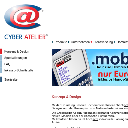
Produkte
Unternehmen
Dienstleistung
Domain
Konzept & Design
Speziallösungen
FAQ
Inkasso-Schnittstelle
Startseite
Konzept & Design
Mit der Gründung unseres Tocherunternehmens "hoch
ach
Designs und der Konzeption von Multimedia-Auftritten aus
Die Crossmedia Agentur hoch
acht
gestaltet Kommunikation
Neuen Medien oder der klassische Printbereich.
Mit kreativen Ideen bietet hoch
acht
individuelle Lösungen
Auftritt.