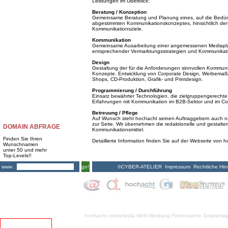
Leistungen im Überblick:
Beratung / Konzeption
Gemeinsame Beratung und Planung eines, auf die Bedürf
abgestimmten Kommunikationskonzeptes, hinsichtlich der 
Kommunikationsziele.
Kommunikation
Gemeinsame Ausarbeitung einer angemessenen Mediapla
entsprechender Vermarktungsstrategien und Kommunik
Design
Gestaltung der für die Anforderungen sinnvollen Kommunika
Konzepte. Entwicklung von Corporate Design, Werbemaßna
Shops, CD-Produktion, Grafik- und Printdesign.
Programmierung / Durchführung
Einsatz bewährter Technologien, die zielgruppengerechte 
Erfahrungen mit Kommunikation im B2B-Sektor und im Co
Betreuung / Pflege
Auf Wunsch steht hochacht seinen Auftraggebern auch nac
zur Seite. Wir übernehmen die redaktionelle und gestalte
DOMAIN ABFRAGE
Kommunikationsmittel.
Finden Sie Ihren
Detaillierte Information finden Sie auf der Webseite von 
Wunschnamen
unter 50 und mehr
Top-Levels!!
©CYBER-ATELIER
Impressum
Rechtliche Hin
www .
go!
hochacht crossmedia
Web-Werbung Firmensuche
Solaranla