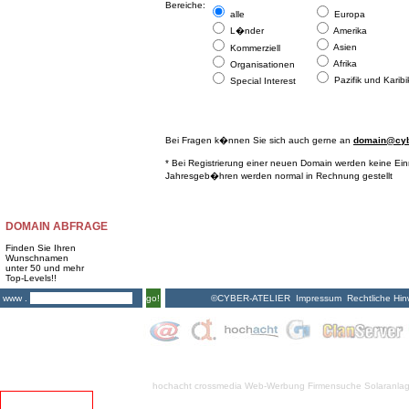
Bereiche:
alle
Europa
L�nder
Amerika
Asien
Kommerziell
Afrika
Organisationen
Pazifik und Karibi
Special Interest
Bei Fragen k�nnen Sie sich auch gerne an
domain@cybe
* Bei Registrierung einer neuen Domain werden keine Ei
Jahresgeb�hren werden normal in Rechnung gestellt
DOMAIN ABFRAGE
Finden Sie Ihren
Wunschnamen
unter 50 und mehr
Top-Levels!!
©CYBER-ATELIER
Impressum
Rechtliche Hin
www .
go!
hochacht crossmedia
Web-Werbung Firmensuche
Solaranla