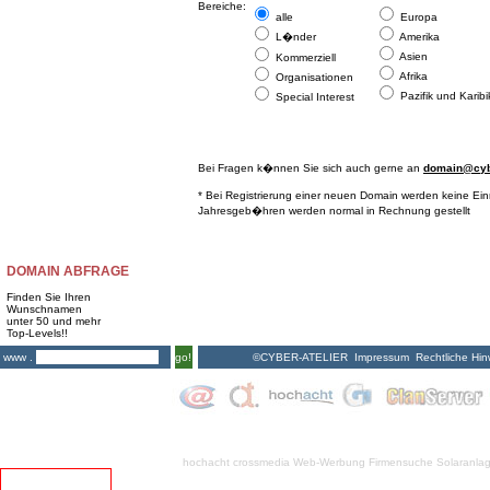
Bereiche:
alle
Europa
L�nder
Amerika
Asien
Kommerziell
Afrika
Organisationen
Pazifik und Karibi
Special Interest
Bei Fragen k�nnen Sie sich auch gerne an
domain@cybe
* Bei Registrierung einer neuen Domain werden keine Ei
Jahresgeb�hren werden normal in Rechnung gestellt
DOMAIN ABFRAGE
Finden Sie Ihren
Wunschnamen
unter 50 und mehr
Top-Levels!!
©CYBER-ATELIER
Impressum
Rechtliche Hin
www .
go!
hochacht crossmedia
Web-Werbung Firmensuche
Solaranla