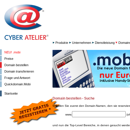
Produkte
Unternehmen
Dienstleistung
Domain
NEU! .mobi
Preise
Domain bestellen
Domain transferieren
Frage und Antwort
Quickdomain.Mobi
Startseite
Domain bestellen - Suche
W�hlen Sie zuerst den Domain-Namen, den sie reservie
www.
(o
und nun die Top-Level Bereiche, in denen gesucht werden