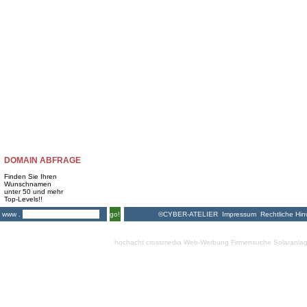
DOMAIN ABFRAGE
Finden Sie Ihren
Wunschnamen
unter 50 und mehr
Top-Levels!!
©CYBER-ATELIER
Impressum
Rechtliche Hin
www .
go!
hochacht crossmedia
Web-Werbung Firmensuche
Solaranla