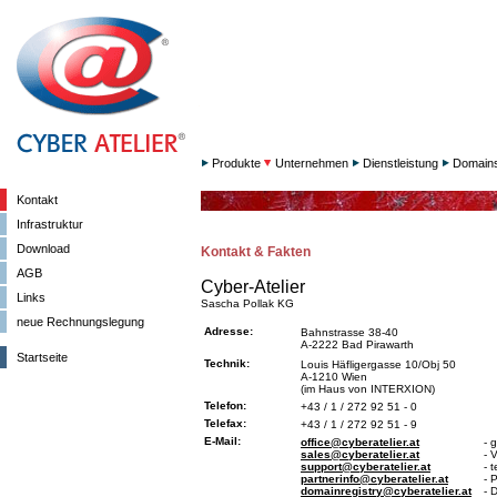
Produkte
Unternehmen
Dienstleistung
Domain
Kontakt
Infrastruktur
Download
Kontakt & Fakten
AGB
Cyber-Atelier
Links
Sascha Pollak KG
neue Rechnungslegung
Adresse:
Bahnstrasse 38-40
A-2222 Bad Pirawarth
Startseite
Technik:
Louis Häfligergasse 10/Obj 50
A-1210 Wien
(im Haus von INTERXION)
Telefon:
+43 / 1 / 272 92 51 - 0
Telefax:
+43 / 1 / 272 92 51 - 9
E-Mail:
office@cyberatelier.at
- 
sales@cyberatelier.at
- 
support@cyberatelier.at
- 
partnerinfo@cyberatelier.at
- 
domainregistry@cyberatelier.at
- 