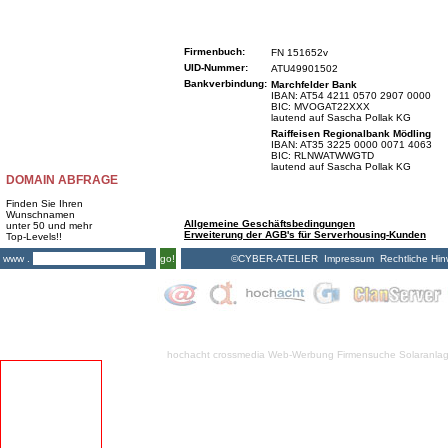
Firmenbuch:
FN 151652v
UID-Nummer:
ATU49901502
Bankverbindung:
Marchfelder Bank
IBAN: AT54 4211 0570 2907 0000
BIC: MVOGAT22XXX
lautend auf Sascha Pollak KG
Raiffeisen Regionalbank Mödling
IBAN: AT35 3225 0000 0071 4063
BIC: RLNWATWWGTD
lautend auf Sascha Pollak KG
DOMAIN ABFRAGE
Finden Sie Ihren
Wunschnamen
Allgemeine Geschäftsbedingungen
unter 50 und mehr
Erweiterung der AGB's für Serverhousing-Kunden
Top-Levels!!
©CYBER-ATELIER
Impressum
Rechtliche Hin
www .
go!
hochacht crossmedia
Web-Werbung Firmensuche
Solaranla