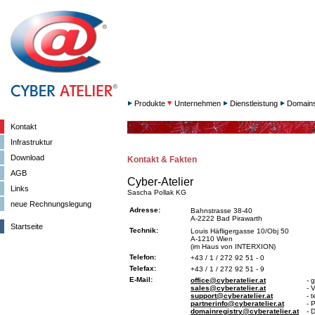
Produkte
Unternehmen
Dienstleistung
Domain
Kontakt
Infrastruktur
Download
Kontakt & Fakten
AGB
Cyber-Atelier
Links
Sascha Pollak KG
neue Rechnungslegung
Adresse:
Bahnstrasse 38-40
A-2222 Bad Pirawarth
Startseite
Technik:
Louis Häfligergasse 10/Obj 50
A-1210 Wien
(im Haus von INTERXION)
Telefon:
+43 / 1 / 272 92 51 - 0
Telefax:
+43 / 1 / 272 92 51 - 9
E-Mail:
office@cyberatelier.at
- 
sales@cyberatelier.at
- 
support@cyberatelier.at
- 
partnerinfo@cyberatelier.at
- 
domainregistry@cyberatelier.at
- 