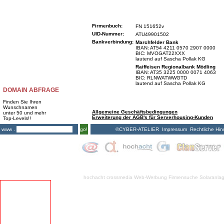
Firmenbuch:
FN 151652v
UID-Nummer:
ATU49901502
Bankverbindung:
Marchfelder Bank
IBAN: AT54 4211 0570 2907 0000
BIC: MVOGAT22XXX
lautend auf Sascha Pollak KG
Raiffeisen Regionalbank Mödling
IBAN: AT35 3225 0000 0071 4063
BIC: RLNWATWWGTD
lautend auf Sascha Pollak KG
DOMAIN ABFRAGE
Finden Sie Ihren
Wunschnamen
Allgemeine Geschäftsbedingungen
unter 50 und mehr
Erweiterung der AGB's für Serverhousing-Kunden
Top-Levels!!
©CYBER-ATELIER
Impressum
Rechtliche Hin
www .
go!
hochacht crossmedia
Web-Werbung Firmensuche
Solaranla