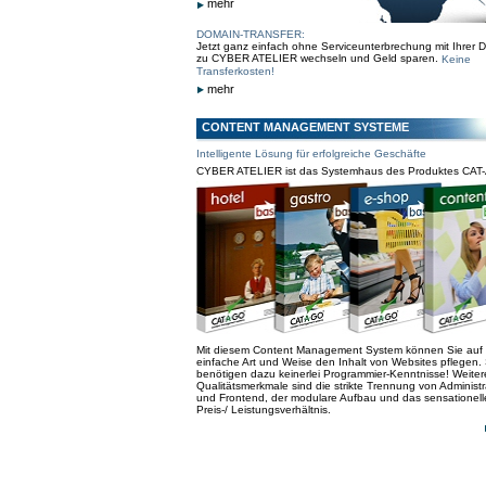
mehr
DOMAIN-TRANSFER:
Jetzt ganz einfach ohne Serviceunterbrechung mit Ihrer 
zu CYBER ATELIER wechseln und Geld sparen.
Keine
Transferkosten!
mehr
CONTENT MANAGEMENT SYSTEME
Intelligente Lösung für erfolgreiche Geschäfte
CYBER ATELIER ist das Systemhaus des Produktes CAT
Mit diesem Content Management System können Sie auf
einfache Art und Weise den Inhalt von Websites pflegen. 
benötigen dazu keinerlei Programmier-Kenntnisse! Weiter
Qualitätsmerkmale sind die strikte Trennung von Administr
und Frontend, der modulare Aufbau und das sensationell
Preis-/ Leistungsverhältnis.