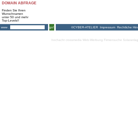
DOMAIN ABFRAGE
Finden Sie Ihren
Wunschnamen
unter 50 und mehr
Top-Levels!!
©CYBER-ATELIER
Impressum
Rechtliche Hin
www .
go!
hochacht crossmedia
Web-Werbung Firmensuche
Solaranla