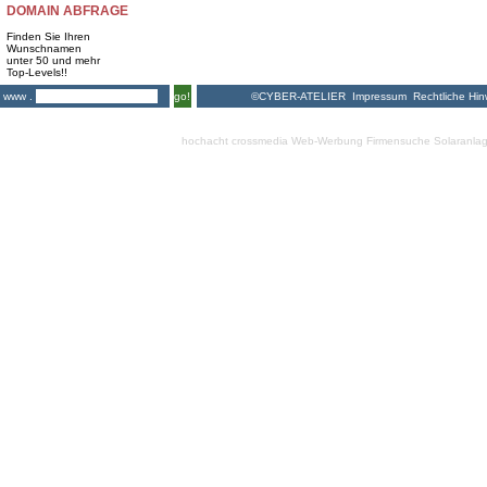
DOMAIN ABFRAGE
Finden Sie Ihren
Wunschnamen
unter 50 und mehr
Top-Levels!!
©CYBER-ATELIER
Impressum
Rechtliche Hin
www .
go!
hochacht crossmedia
Web-Werbung Firmensuche
Solaranla