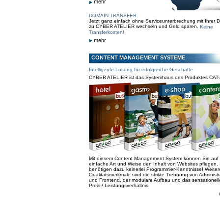
mehr
DOMAIN-TRANSFER:
Jetzt ganz einfach ohne Serviceunterbrechung mit Ihrer 
zu CYBER ATELIER wechseln und Geld sparen.
Keine
Transferkosten!
mehr
CONTENT MANAGEMENT SYSTEME
Intelligente Lösung für erfolgreiche Geschäfte
CYBER ATELIER ist das Systemhaus des Produktes CAT
Mit diesem Content Management System können Sie auf
einfache Art und Weise den Inhalt von Websites pflegen. 
benötigen dazu keinerlei Programmier-Kenntnisse! Weiter
Qualitätsmerkmale sind die strikte Trennung von Administr
und Frontend, der modulare Aufbau und das sensationell
Preis-/ Leistungsverhältnis.