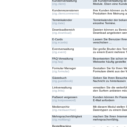
Kundenverwaltung
Die Kundenverwaltung ist d
(ctg.client)
Module. Eben eine Kunde
Kundenrezensionen
Ihre Kunden können zu Ar
(ctg.clientcomments)
Produkten ihre Meinung 
Terminkalender
Terminkalender der bekann
(ctg.date)
einzelne Termine.
Downloadbereich
Dateien können zu Berei
(ctg.download)
Download angeboten wer
E-Cards
Lassen Sie Benutzer Ihre
(ctg.ecards)
verschicken ...
Eventverwaltung
Der große Bruder des Ter
(ctg.event)
zu einem Event mehrere 
FAQ-Verwaltung
Beantworten Sie schon im
(ctg.faq)
Webseite häufig gestellte
Formular Manager
Gestalten Sie für Ihren We
(ctg.formular)
Formulare direkt aus der 
Gästebuch
Geben Sie Ihren Besucher
(ctg.guestbook)
Nachricht zu hinterlassen
Linkverwaltung
verwalten Sie die weiterf
(ctg.links)
den Surfern anbieten mö
Paßwort vergessen
Kunden können Ihr Passwo
(ctg.lostpassword)
E-Mail anfordern
Medienarchiv
Mit diesem Modul stellen 
(ctg.mediaarchive)
Datentypen zu einem Date
Mehrsprachenfähigkeit
machen Sie Ihren Interneta
(ctg.multilang)
mehrsprachenfähig.
Bestelltracking