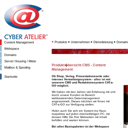
Produkte
Unternehmen
Dienstleistung
Domain
Content Management
Webspace
Domains
Server Housing / Miete
Produkt�bersicht CMS - Content
Mailbox & Spooling
Management
Ob Shop, Verlag, Präsentationsseite oder
Startseite
internes Verwaltungssystem - alles ist mit
unserem CMS und Redaktionssystem CAT-a-
GO möglich.
Wir haben mit den Jahren viel Erfahrung mit und
durch unsere Kunden im Bereich
webbasierendes Datenmanagement
angesammelt. Dieses möchten wir Ihnen mit
CAT-a-GO zur Verfügung stellen.
Holen auch Sie sich ein System ins Haus,
respektive auf jeden internetfähigen PC, mit
dessen Hilfe Sie Ihre Webseiten mit Inhalt
befüllen und warten können.
Bei allen Basispaketen ist der Webspace