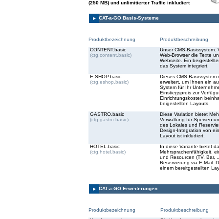
(250 MB) und unlimitierter Traffic inkludiert
CAT-a-GO Basis-Systeme
Produktbezeichnung
Produktbeschreibung
CONTENT.basic
Unser CMS-Basissystem. V
(ctg.content.basic)
Web-Browser die Texte un
Webseite. Ein beigestellte
das System integriert.
E-SHOP.basic
Dieses CMS-Basissystem 
(ctg.eshop.basic)
erweitert, um Ihnen ein a
System für Ihr Unternehm
Einstiegspreis zur Verfüg
Einrichtungskosten beinha
beigestellten Layouts.
GASTRO.basic
Diese Variation bietet Meh
(ctg.gastro.basic)
Verwaltung für Speisen u
des Lokales und Reservier
Design-Integration von ei
Layout ist inkludiert.
HOTEL.basic
In diese Variante bietet 
(ctg.hotel.basic)
Mehrsprachenfähigkeit, ei
und Resourcen (TV, Bar, ..
Reservierung via E-Mail. D
einem bereitgestellten Layo
CAT-a-GO Erweiterungen
Produktbezeichnung
Produktbeschreibung