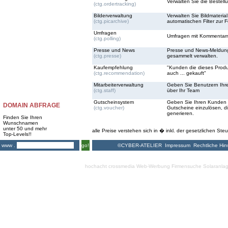
Verwalten Sie die Bestell
(ctg.ordertracking)
Bilderverwaltung
Verwalten Sie Bildmateria
(ctg.picarchive)
automatischen Filter zur 
Umfragen
Umfragen mit Kommentarmö
(ctg.polling)
Presse und News
Presse und News-Meldun
(ctg.presse)
gesammelt verwalten.
Kaufempfehlung
"Kunden die dieses Prod
(ctg.recommendation)
auch ... gekauft"
Mitarbeiterverwaltung
Geben Sie Benutzern Ihre
(ctg.staff)
über Ihr Team
Gutscheinsystem
Geben Sie Ihren Kunden d
DOMAIN ABFRAGE
(ctg.voucher)
Gutscheine einzulösen, d
generieren.
Finden Sie Ihren
Wunschnamen
unter 50 und mehr
alle Preise verstehen sich in � inkl. der gesetzlichen Steu
Top-Levels!!
©CYBER-ATELIER
Impressum
Rechtliche Hin
www .
go!
hochacht crossmedia
Web-Werbung Firmensuche
Solaranla