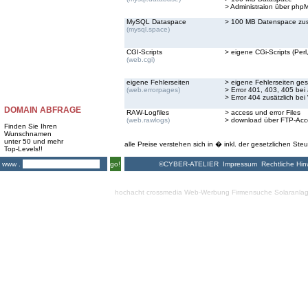
> Administraion über ph
MySQL Dataspace
> 100 MB Datenspace zus
(mysql.space)
CGI-Scripts
> eigene CGi-Scripts (Perl,
(web.cgi)
eigene Fehlerseiten
> eigene Fehlerseiten ges
(web.errorpages)
> Error 401, 403, 405 bei
> Error 404 zusätzlich bei
DOMAIN ABFRAGE
RAW-Logfiles
> access und error Files
(web.rawlogs)
> download über FTP-Acc
Finden Sie Ihren
Wunschnamen
unter 50 und mehr
alle Preise verstehen sich in � inkl. der gesetzlichen Steu
Top-Levels!!
©CYBER-ATELIER
Impressum
Rechtliche Hin
www .
go!
hochacht crossmedia
Web-Werbung Firmensuche
Solaranla