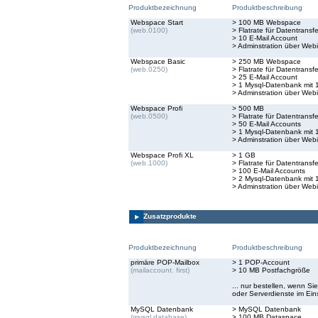
Produktbezeichnung
Produktbeschreibung
Webspace Start
> 100 MB Webspace
(web.0100)
> Flatrate für Datentransfe
> 10 E-Mail Account
> Adminstration über Webi
Webspace Basic
> 250 MB Webspace
(web.0250)
> Flatrate für Datentransfe
> 25 E-Mail Account
> 1 Mysql-Datenbank mit 
> Adminstration über Webi
Webspace Profi
> 500 MB
(web.0500)
> Flatrate für Datentransfe
> 50 E-Mail Accounts
> 1 Mysql-Datenbank mit 
> Adminstration über Webi
Webspace Profi XL
> 1 GB
(web.1000)
> Flatrate für Datentransfe
> 100 E-Mail Accounts
> 2 Mysql-Datenbank mit 
> Adminstration über Webi
Zusatzprodukte
Produktbezeichnung
Produktbeschreibung
primäre POP-Mailbox
> 1 POP-Account
(mailaccount. first)
> 10 MB Postfachgröße
... nur bestellen, wenn S
oder Serverdienste im Ei
MySQL Datenbank
> MySQL Datenbank
(mysql.database)
> 100 MB Dataspace