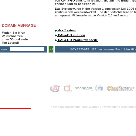
von
CAT-a-GO
eine Administration, die auf Ihre Bedürfnis
erlernen und zu bedienen ist.
Das System wurde in der Version 1 zum ersten Mal 1996 e
kontinuierlich weiterentwickelt, und den fortschreitenden
angepasst. Mittlerweile ist die Version 2.6 im Einsatz.
DOMAIN ABFRAGE
das System
Finden Sie Ihren
CAT-a-GO im Shop
Wunschnamen
unter 50 und mehr
CAT-a-GO Produktwebseite
Top-Levels!!
©CYBER-ATELIER
Impressum
Rechtliche Hin
www .
go!
hochacht crossmedia
Web-Werbung Firmensuche
Solaranla