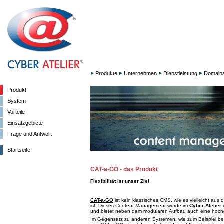
Produkte
Unternehmen
Dienstleistung
Domain
Produkt
System
Vorteile
Einsatzgebiete
Frage und Antwort
Startseite
CAT-a-GO - das Produkt
Flexibilität ist unser Ziel
CAT-a-GO
ist kein klassisches CMS, wie es vielleicht au
ist. Dieses Content Management wurde im
Cyber-Atelier
v
und bietet neben dem modularen Aufbau auch eine hochgra
Im Gegensatz zu anderen Systemen, wie zum Beispiel b