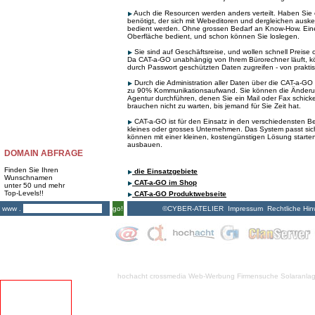
Auch die Resourcen werden anders verteilt. Haben Si
benötigt, der sich mit Webeditoren und dergleichen auske
bedient werden. Ohne grossen Bedarf an Know-How. Eine
Oberfläche bedient, und schon können Sie loslegen.
Sie sind auf Geschäftsreise, und wollen schnell Preise
Da CAT-a-GO unabhängig von Ihrem Bürorechner läuft, kö
durch Passwort geschützten Daten zugreifen - von praktis
Durch die Administration aller Daten über die CAT-a-GO 
zu 90% Kommunikationsaufwand. Sie können die Änderu
Agentur durchführen, denen Sie ein Mail oder Fax schick
brauchen nicht zu warten, bis jemand für Sie Zeit hat.
CAT-a-GO ist für den Einsatz in den verschiedensten Be
kleines oder grosses Unternehmen. Das System passt sich
können mit einer kleinen, kostengünstigen Lösung starten
ausbauen.
DOMAIN ABFRAGE
Finden Sie Ihren
die Einsatzgebiete
Wunschnamen
CAT-a-GO im Shop
unter 50 und mehr
Top-Levels!!
CAT-a-GO Produktwebseite
©CYBER-ATELIER
Impressum
Rechtliche Hin
www .
go!
hochacht crossmedia
Web-Werbung Firmensuche
Solaranla