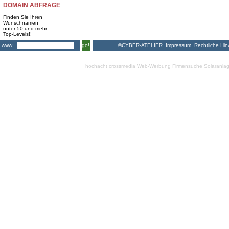
DOMAIN ABFRAGE
Finden Sie Ihren
Wunschnamen
unter 50 und mehr
Top-Levels!!
©CYBER-ATELIER
Impressum
Rechtliche Hin
www .
go!
hochacht crossmedia
Web-Werbung Firmensuche
Solaranla