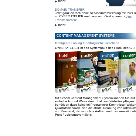
mehr
DOMAIN-TRANSFER:
Jetzt ganz einfach ohne Serviceunterbrechung mit Ihrer 
zu CYBER ATELIER wechseln und Geld sparen.
Keine
Transferkosten!
mehr
CONTENT MANAGEMENT SYSTEME
Intelligente Lösung für erfolgreiche Geschäfte
CYBER ATELIER ist das Systemhaus des Produktes CAT
Mit diesem Content Management System können Sie auf
einfache Art und Weise den Inhalt von Websites pflegen. 
benötigen dazu keinerlei Programmier-Kenntnisse! Weiter
Qualitätsmerkmale sind die strikte Trennung von Administr
und Frontend, der modulare Aufbau und das sensationell
Preis-/ Leistungsverhältnis.