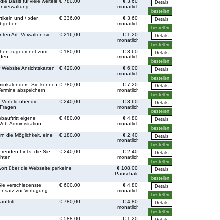
ie Basis für viele weitere
€ 780,00
€ 3,60
nverwaltung.
monatlich
tikeln und / oder
€ 336,00
€ 3,60
abgeben
monatlich
ten Art. Verwalten sie
€ 216,00
€ 1,20
monatlich
chen zugeordnet zum
€ 180,00
€ 3,60
den.
monatlich
r Website Ansichtskarten
€ 420,00
€ 6,00
monatlich
minkalenders. Sie können
€ 780,00
€ 7,20
Termine abspeichern
monatlich
 Vorfeld über die
€ 240,00
€ 3,60
 Fragen
monatlich
bauftritt eigene
€ 480,00
€ 4,80
Web-Administration.
monatlich
n die Möglichkeit, eine
€ 180,00
€ 2,40
monatlich
ührenden Links, die Sie
€ 240,00
€ 2,40
chten
monatlich
rt über die Webseite per
keine
€ 108,00
Pauschale
Sie verschiedenste
€ 600,00
€ 4,80
nsatz zur Verfügung...
monatlich
uftritt
€ 780,00
€ 4,80
monatlich
€ 588,00
€ 1,20