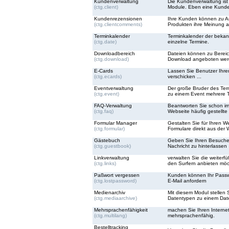
Kundenverwaltung
Die Kundenverwaltung ist d
(ctg.client)
Module. Eben eine Kunde
Kundenrezensionen
Ihre Kunden können zu Ar
(ctg.clientcomments)
Produkten ihre Meinung 
Terminkalender
Terminkalender der bekann
(ctg.date)
einzelne Termine.
Downloadbereich
Dateien können zu Berei
(ctg.download)
Download angeboten wer
E-Cards
Lassen Sie Benutzer Ihre
(ctg.ecards)
verschicken ...
Eventverwaltung
Der große Bruder des Ter
(ctg.event)
zu einem Event mehrere 
FAQ-Verwaltung
Beantworten Sie schon im
(ctg.faq)
Webseite häufig gestellte
Formular Manager
Gestalten Sie für Ihren We
(ctg.formular)
Formulare direkt aus der 
Gästebuch
Geben Sie Ihren Besucher
(ctg.guestbook)
Nachricht zu hinterlassen
Linkverwaltung
verwalten Sie die weiterf
(ctg.links)
den Surfern anbieten mö
Paßwort vergessen
Kunden können Ihr Passwo
(ctg.lostpassword)
E-Mail anfordern
Medienarchiv
Mit diesem Modul stellen 
(ctg.mediaarchive)
Datentypen zu einem Date
Mehrsprachenfähigkeit
machen Sie Ihren Interneta
(ctg.multilang)
mehrsprachenfähig.
Bestelltracking