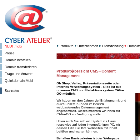
Produkte
Unternehmen
Dienstleistung
Domain
NEU! .mobi
Preise
Domain bestellen
Domain transferieren
Produkt�bersicht CMS - Content
Frage und Antwort
Management
Quickdomain.Mobi
Ob Shop, Verlag, Präsentationsseite oder
internes Verwaltungssystem - alles ist mit
unserem CMS und Redaktionssystem CAT-a-
Startseite
GO möglich.
Wir haben mit den Jahren viel Erfahrung mit und
durch unsere Kunden im Bereich
webbasierendes Datenmanagement
angesammelt. Dieses möchten wir Ihnen mit
CAT-a-GO zur Verfügung stellen.
Holen auch Sie sich ein System ins Haus,
respektive auf jeden internetfähigen PC, mit
dessen Hilfe Sie Ihre Webseiten mit Inhalt
befüllen und warten können.
Bei allen Basispaketen ist der Webspace