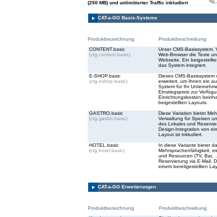
(250 MB) und unlimitierter Traffic inkludiert
CAT-a-GO Basis-Systeme
Produktbezeichnung
Produktbeschreibung
CONTENT.basic
Unser CMS-Basissystem. V
(ctg.content.basic)
Web-Browser die Texte un
Webseite. Ein beigestellte
das System integriert.
E-SHOP.basic
Dieses CMS-Basissystem 
(ctg.eshop.basic)
erweitert, um Ihnen ein a
System für Ihr Unternehm
Einstiegspreis zur Verfüg
Einrichtungskosten beinha
beigestellten Layouts.
GASTRO.basic
Diese Variation bietet Meh
(ctg.gastro.basic)
Verwaltung für Speisen u
des Lokales und Reservier
Design-Integration von ei
Layout ist inkludiert.
HOTEL.basic
In diese Variante bietet 
(ctg.hotel.basic)
Mehrsprachenfähigkeit, ei
und Resourcen (TV, Bar, ..
Reservierung via E-Mail. D
einem bereitgestellten Layo
CAT-a-GO Erweiterungen
Produktbezeichnung
Produktbeschreibung