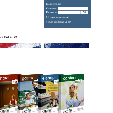
Kundenlogin
Kennwort
Passwort
> Login vergessen?
> zum Webmail Login
s
CAT-a-GO