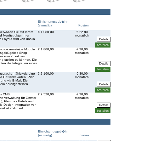
Einrichtungsgeb�hr
(einmalig)
Kosten
erwalten Sie mit Ihrem
€ 1.080,00
€ 22,80
d Menüstruktur Ihrer
monatlich
s Layout wird von uns in
wurde um einige Module
€ 1.800,00
€ 30,00
usgeklügeltes Shop-
monatlich
en zum absoluten
ung stellen zu können. Die
lten die Integration eines
rsprachenfähigkeit, eine
€ 2.160,00
€ 30,00
nd Getränkekarten, Plan
monatlich
ung via E-Mail. Die
nem bereitgestellten
das CMS
€ 2.520,00
€ 30,00
ne Verwaltung für Zimmer
monatlich
.), Plan des Hotels und
ie Design-Integration von
ut ist inkludiert.
Einrichtungsgeb�hr
(einmalig)
Kosten