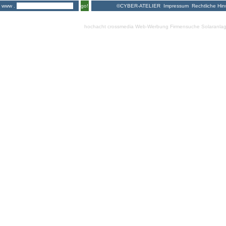
©CYBER-ATELIER
Impressum
Rechtliche Hin
www .
go!
hochacht crossmedia
Web-Werbung Firmensuche
Solaranla