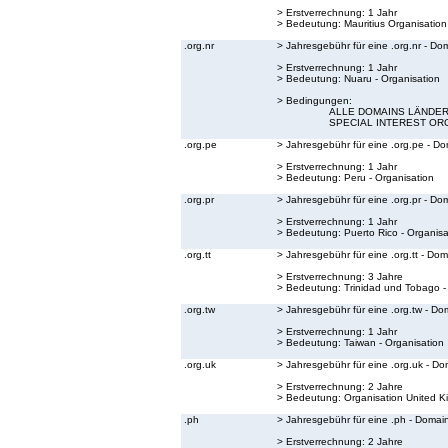
> Erstverrechnung: 1 Jahr
> Bedeutung:
Mauritius Organisation
.org.nr
> Jahresgebühr für eine .org.nr - Do
> Erstverrechnung: 1 Jahr
> Bedeutung:
Nuaru - Organisation
> Bedingungen:
ALLE DOMAINS LÄNDER 
SPECIAL INTEREST OR
.org.pe
> Jahresgebühr für eine .org.pe - D
> Erstverrechnung: 1 Jahr
> Bedeutung:
Peru - Organisation
.org.pr
> Jahresgebühr für eine .org.pr - Do
> Erstverrechnung: 1 Jahr
> Bedeutung:
Puerto Rico - Organisa
.org.tt
> Jahresgebühr für eine .org.tt - Do
> Erstverrechnung: 3 Jahre
> Bedeutung:
Trinidad und Tobago -
.org.tw
> Jahresgebühr für eine .org.tw - Do
> Erstverrechnung: 1 Jahr
> Bedeutung:
Taiwan - Organisation
.org.uk
> Jahresgebühr für eine .org.uk - Do
> Erstverrechnung: 2 Jahre
> Bedeutung:
Organisation United 
.ph
> Jahresgebühr für eine .ph - Domai
> Erstverrechnung: 2 Jahre