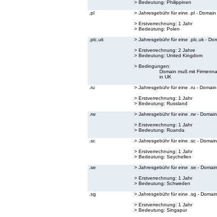
> Bedeutung:
Philippinen
.pl
> Jahresgebühr für eine .pl - Domain
> Erstverrechnung: 1 Jahr
> Bedeutung:
Polen
.plc.uk
> Jahresgebühr für eine .plc.uk - Do
> Erstverrechnung: 2 Jahre
> Bedeutung:
United Kingdom
> Bedingungen:
Domain muß mit Firmenna
in UK
.ru
> Jahresgebühr für eine .ru - Domain
> Erstverrechnung: 1 Jahr
> Bedeutung:
Russland
.rw
> Jahresgebühr für eine .rw - Domain
> Erstverrechnung: 1 Jahr
> Bedeutung:
Ruanda
.sc
> Jahresgebühr für eine .sc - Domain
> Erstverrechnung: 1 Jahr
> Bedeutung:
Seychellen
.se
> Jahresgebühr für eine .se - Domai
> Erstverrechnung: 1 Jahr
> Bedeutung:
Schweden
.sg
> Jahresgebühr für eine .sg - Domai
> Erstverrechnung: 1 Jahr
> Bedeutung:
Singapur