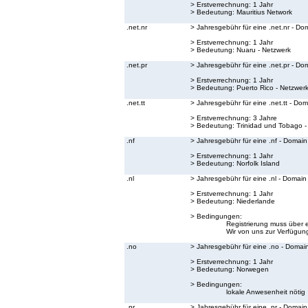
> Erstverrechnung: 1 Jahr
> Bedeutung:
Mauritius Network
.net.nr
> Jahresgebühr für eine .net.nr - Do
> Erstverrechnung: 1 Jahr
> Bedeutung:
Nuaru - Netzwerk
.net.pr
> Jahresgebühr für eine .net.pr - Do
> Erstverrechnung: 1 Jahr
> Bedeutung:
Puerto Rico - Netzwer
.net.tt
> Jahresgebühr für eine .net.tt - Do
> Erstverrechnung: 3 Jahre
> Bedeutung:
Trinidad und Tobago -
.nf
> Jahresgebühr für eine .nf - Domain
> Erstverrechnung: 1 Jahr
> Bedeutung:
Norfolk Island
.nl
> Jahresgebühr für eine .nl - Domain
> Erstverrechnung: 1 Jahr
> Bedeutung:
Niederlande
> Bedingungen:
Registrierung muss über 
Wir von uns zur Verfügung
.no
> Jahresgebühr für eine .no - Domai
> Erstverrechnung: 1 Jahr
> Bedeutung:
Norwegen
> Bedingungen:
lokale Anwesenheit nötig
.nr
> Jahresgebühr für eine .nr - Domain