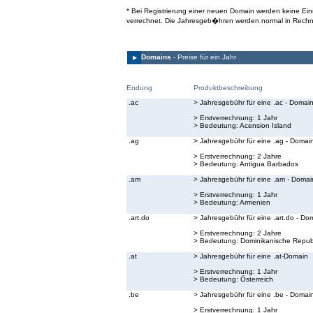
* Bei Registrierung einer neuen Domain werden keine E
verrechnet. Die Jahresgeb�hren werden normal in Rechn
Domains
- Preise für ein Jahr
Endung
Produktbeschreibung
.ac
> Jahresgebühr für eine .ac - Domai
> Erstverrechnung: 1 Jahr
> Bedeutung:
Acension Island
.ag
> Jahresgebühr für eine .ag - Domai
> Erstverrechnung: 2 Jahre
> Bedeutung:
Antigua Barbados
.am
> Jahresgebühr für eine .am - Domai
> Erstverrechnung: 1 Jahr
> Bedeutung:
Armenien
.art.do
> Jahresgebühr für eine .art.do - Do
> Erstverrechnung: 2 Jahre
> Bedeutung:
Dominikanische Republ
.at
> Jahresgebühr für eine .at-Domain
> Erstverrechnung: 1 Jahr
> Bedeutung:
Österreich
.be
> Jahresgebühr für eine .be - Domai
> Erstverrechnung: 1 Jahr