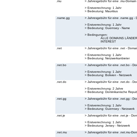
.mu
> Jahresgebühr für eine .mu-Domain
> Erstverrechnung: 1 Jahr
> Bedeutung:
Mauritius
.name.gg
> Jahresgebühr für eine .name.gg -
> Erstverrechnung: 1 Jahr
> Bedeutung:
Guernsey - Name
> Bedingungen:
ALLE DOMAINS LÄNDER
INTEREST
.net
> Jahresgebühr für eine .net - Doma
> Erstverrechnung: 1 Jahr
> Bedeutung:
Netzwerkanbieter
.net.bo
> Jahresgebühr für eine .net.bo - D
> Erstverrechnung: 1 Jahr
> Bedeutung:
Bolivien - Netzwerk
.net.do
> Jahresgebühr für eine .net.do - D
> Erstverrechnung: 2 Jahre
> Bedeutung:
Dominikanische Republ
.net.gg
> Jahresgebühr für eine .net.gg - D
> Erstverrechnung: 1 Jahr
> Bedeutung:
Guernsey - Netzwerk
.net.je
> Jahresgebühr für eine .net.je - Do
> Erstverrechnung: 1 Jahr
> Bedeutung:
Jersey - Netzwerk
.net.mu
> Jahresgebühr für eine .net.mu-Do