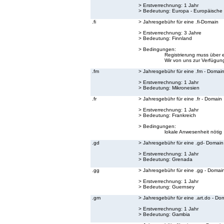
> Erstverrechnung: 1 Jahr
> Bedeutung:
Europa - Europäische
.fi
> Jahresgebühr für eine .fi-Domain
> Erstverrechnung: 3 Jahre
> Bedeutung:
Finnland
> Bedingungen:
Registrierung muss über 
Wir von uns zur Verfügung
.fm
> Jahresgebühr für eine .fm - Domai
> Erstverrechnung: 1 Jahr
> Bedeutung:
Mikronesien
.fr
> Jahresgebühr für eine .fr - Domain
> Erstverrechnung: 1 Jahr
> Bedeutung:
Frankreich
> Bedingungen:
lokale Anwesenheit nötig
.gd
> Jahresgebühr für eine .gd- Domain
> Erstverrechnung: 1 Jahr
> Bedeutung:
Grenada
.gg
> Jahresgebühr für eine .gg - Domai
> Erstverrechnung: 1 Jahr
> Bedeutung:
Guernsey
.gm
> Jahresgebühr für eine .art.do - Do
> Erstverrechnung: 1 Jahr
> Bedeutung:
Gambia