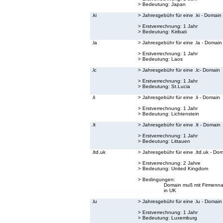
> Bedeutung:
Japan
.ki
> Jahresgebühr für eine .ki - Domain
> Erstverrechnung: 1 Jahr
> Bedeutung:
Kiribati
.la
> Jahresgebühr für eine .la - Domain
> Erstverrechnung: 1 Jahr
> Bedeutung:
Laos
.lc
> Jahresgebühr für eine .lc- Domain
> Erstverrechnung: 1 Jahr
> Bedeutung:
St.Lucia
.li
> Jahresgebühr für eine .li - Domain
> Erstverrechnung: 1 Jahr
> Bedeutung:
Lichtenstein
.lt
> Jahresgebühr für eine .lt - Domain
> Erstverrechnung: 1 Jahr
> Bedeutung:
Littauen
.ltd.uk
> Jahresgebühr für eine .ltd.uk - Do
> Erstverrechnung: 2 Jahre
> Bedeutung:
United Kingdom
> Bedingungen:
Domain muß mit Firmenna
in UK
.lu
> Jahresgebühr für eine .lu - Domain
> Erstverrechnung: 1 Jahr
> Bedeutung:
Luxemburg