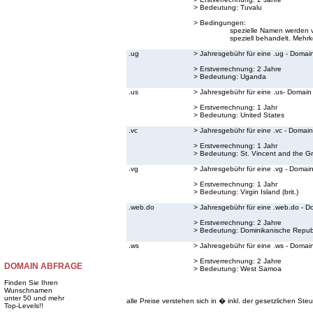
> Bedeutung:
Tuvalu
> Bedingungen:
spezielle Namen werden v
speziell behandelt. Mehrk
.ug
> Jahresgebühr für eine .ug - Domai
> Erstverrechnung: 2 Jahre
> Bedeutung:
Uganda
.us
> Jahresgebühr für eine .us- Domain
> Erstverrechnung: 1 Jahr
> Bedeutung:
United States
.vc
> Jahresgebühr für eine .vc - Domain
> Erstverrechnung: 1 Jahr
> Bedeutung:
St. Vincent and the G
.vg
> Jahresgebühr für eine .vg - Domai
> Erstverrechnung: 1 Jahr
> Bedeutung:
Virgin Island (brit.)
.web.do
> Jahresgebühr für eine .web.do - D
> Erstverrechnung: 2 Jahre
> Bedeutung:
Dominikanische Repub
.ws
> Jahresgebühr für eine .ws - Domai
> Erstverrechnung: 2 Jahre
DOMAIN ABFRAGE
> Bedeutung:
West Samoa
Finden Sie Ihren
Wunschnamen
unter 50 und mehr
alle Preise verstehen sich in � inkl. der gesetzlichen Steu
Top-Levels!!