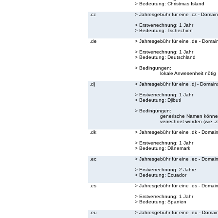
> Bedeutung:
Christmas Island
.cz
> Jahresgebühr für eine .cz - Domain
> Erstverrechnung: 1 Jahr
> Bedeutung:
Tschechien
.de
> Jahresgebühr für eine .de - Domai
> Erstverrechnung: 1 Jahr
> Bedeutung:
Deutschland
> Bedingungen:
lokale Anwesenheit nötig
.dj
> Jahresgebühr für eine .dj - Domain
> Erstverrechnung: 1 Jahr
> Bedeutung:
Djibuti
> Bedingungen:
generische Namen können 
verrechnet werden (wie .zB.
.dk
> Jahresgebühr für eine .dk - Domai
> Erstverrechnung: 1 Jahr
> Bedeutung:
Dänemark
.ec
> Jahresgebühr für eine .ec - Domai
> Erstverrechnung: 2 Jahre
> Bedeutung:
Ecuador
.es
> Jahresgebühr für eine .es - Domai
> Erstverrechnung: 1 Jahr
> Bedeutung:
Spanien
.eu
> Jahresgebühr für eine .eu - Domai