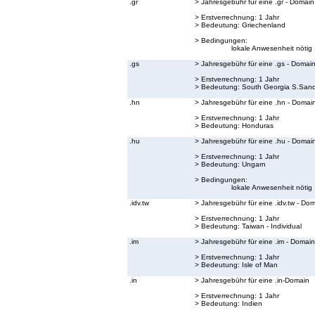
.gr
> Jahresgebühr für eine .gr - Domain
> Erstverrechnung: 1 Jahr
> Bedeutung:
Griechenland
> Bedingungen:
lokale Anwesenheit nötig
.gs
> Jahresgebühr für eine .gs - Domai
> Erstverrechnung: 1 Jahr
> Bedeutung:
South Georgia S.Sand
.hn
> Jahresgebühr für eine .hn - Domai
> Erstverrechnung: 1 Jahr
> Bedeutung:
Honduras
.hu
> Jahresgebühr für eine .hu - Domai
> Erstverrechnung: 1 Jahr
> Bedeutung:
Ungarn
> Bedingungen:
lokale Anwesenheit nötig
.idv.tw
> Jahresgebühr für eine .idv.tw - Do
> Erstverrechnung: 1 Jahr
> Bedeutung:
Taiwan - Individual
.im
> Jahresgebühr für eine .im - Domain
> Erstverrechnung: 1 Jahr
> Bedeutung:
Isle of Man
.in
> Jahresgebühr für eine .in-Domain
> Erstverrechnung: 1 Jahr
> Bedeutung:
Indien