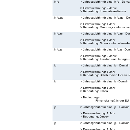
.info
> Jahresgebühr für eine .info - Doma
> Erstverrechnung: 2 Jahre
> Bedeutung:
Informationsdienste
.info.gg
> Jahresgebühr für eine .info.gg - D
> Erstverrechnung: 1 Jahr
> Bedeutung:
Guernsey - Informatio
.info.nr
> Jahresgebühr für eine .info.nr - D
> Erstverrechnung: 1 Jahr
> Bedeutung:
Nuaru - Infomationsdi
.info.tt
> Jahresgebühr für eine .info.tt - Do
> Erstverrechnung: 3 Jahre
> Bedeutung:
Trinidad und Tobago -
.io
> Jahresgebühr für eine .io - Domain
> Erstverrechnung: 1 Jahr
> Bedeutung:
British Indian Ocean Te
.it
> Jahresgebühr für eine .it - Domain
> Erstverrechnung: 1 Jahr
> Bedeutung:
Italien
> Bedingungen:
Firmensitz muß in der EU 
.je
> Jahresgebühr für eine .je - Domain
> Erstverrechnung: 1 Jahr
> Bedeutung:
Jersey
.jp
> Jahresgebühr für eine .jp - Domain
> Erstverrechnung: 1 Jahr