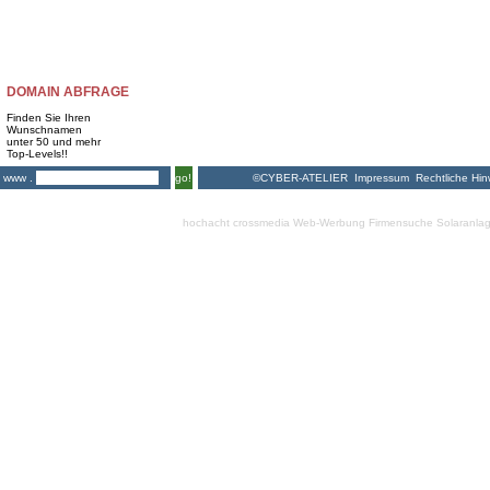
DOMAIN ABFRAGE
Finden Sie Ihren
Wunschnamen
unter 50 und mehr
Top-Levels!!
©CYBER-ATELIER
Impressum
Rechtliche Hin
www .
go!
hochacht crossmedia
Web-Werbung Firmensuche
Solaranla