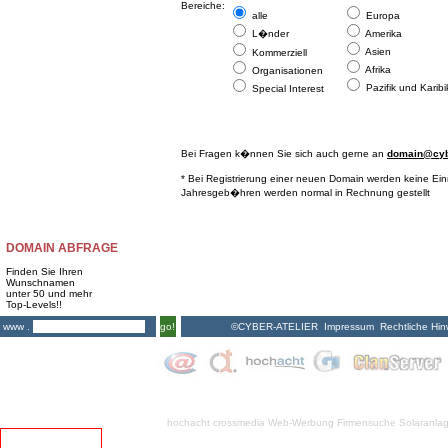
Bereiche:
alle
Europa
L�nder
Amerika
Asien
Kommerziell
Afrika
Organisationen
Pazifik und Karibi
Special Interest
Bei Fragen k�nnen Sie sich auch gerne an
domain@cybe
* Bei Registrierung einer neuen Domain werden keine Ei
Jahresgeb�hren werden normal in Rechnung gestellt
DOMAIN ABFRAGE
Finden Sie Ihren
Wunschnamen
unter 50 und mehr
Top-Levels!!
©CYBER-ATELIER
Impressum
Rechtliche Hin
www .
go!
hochacht crossmedia
Web-Werbung Firmensuche
Solaranla