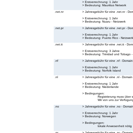
> Erstverrechnung: 1 Jahr
> Bedeutung:
Mauritius Network
.net.nr
> Jahresgebühr für eine .net.nr - Do
> Erstverrechnung: 1 Jahr
> Bedeutung:
Nuaru - Netzwerk
.net.pr
> Jahresgebühr für eine .net.pr - Do
> Erstverrechnung: 1 Jahr
> Bedeutung:
Puerto Rico - Netzwer
.net.tt
> Jahresgebühr für eine .net.tt - Do
> Erstverrechnung: 3 Jahre
> Bedeutung:
Trinidad und Tobago -
.nf
> Jahresgebühr für eine .nf - Domain
> Erstverrechnung: 1 Jahr
> Bedeutung:
Norfolk Island
.nl
> Jahresgebühr für eine .nl - Domain
> Erstverrechnung: 1 Jahr
> Bedeutung:
Niederlande
> Bedingungen:
Registrierung muss über 
Wir von uns zur Verfügung
.no
> Jahresgebühr für eine .no - Domai
> Erstverrechnung: 1 Jahr
> Bedeutung:
Norwegen
> Bedingungen:
lokale Anwesenheit nötig
.nr
> Jahresgebühr für eine .nr - Domain