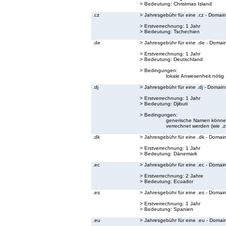
> Bedeutung:
Christmas Island
.cz
> Jahresgebühr für eine .cz - Domain
> Erstverrechnung: 1 Jahr
> Bedeutung:
Tschechien
.de
> Jahresgebühr für eine .de - Domai
> Erstverrechnung: 1 Jahr
> Bedeutung:
Deutschland
> Bedingungen:
lokale Anwesenheit nötig
.dj
> Jahresgebühr für eine .dj - Domain
> Erstverrechnung: 1 Jahr
> Bedeutung:
Djibuti
> Bedingungen:
generische Namen können 
verrechnet werden (wie .zB.
.dk
> Jahresgebühr für eine .dk - Domai
> Erstverrechnung: 1 Jahr
> Bedeutung:
Dänemark
.ec
> Jahresgebühr für eine .ec - Domai
> Erstverrechnung: 2 Jahre
> Bedeutung:
Ecuador
.es
> Jahresgebühr für eine .es - Domai
> Erstverrechnung: 1 Jahr
> Bedeutung:
Spanien
.eu
> Jahresgebühr für eine .eu - Domai