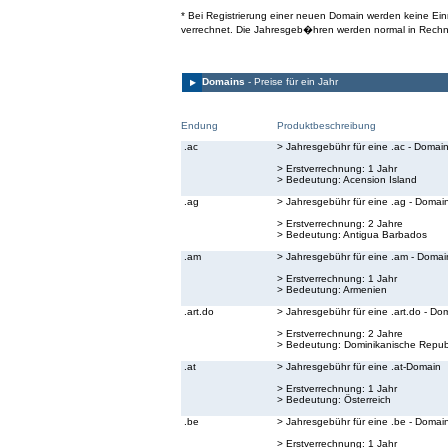
* Bei Registrierung einer neuen Domain werden keine E
verrechnet. Die Jahresgeb�hren werden normal in Rechn
Domains
- Preise für ein Jahr
Endung
Produktbeschreibung
.ac
> Jahresgebühr für eine .ac - Domai
> Erstverrechnung: 1 Jahr
> Bedeutung:
Acension Island
.ag
> Jahresgebühr für eine .ag - Domai
> Erstverrechnung: 2 Jahre
> Bedeutung:
Antigua Barbados
.am
> Jahresgebühr für eine .am - Domai
> Erstverrechnung: 1 Jahr
> Bedeutung:
Armenien
.art.do
> Jahresgebühr für eine .art.do - Do
> Erstverrechnung: 2 Jahre
> Bedeutung:
Dominikanische Republ
.at
> Jahresgebühr für eine .at-Domain
> Erstverrechnung: 1 Jahr
> Bedeutung:
Österreich
.be
> Jahresgebühr für eine .be - Domai
> Erstverrechnung: 1 Jahr