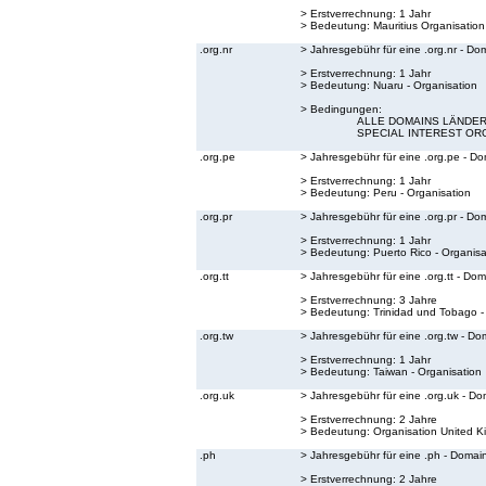
> Erstverrechnung: 1 Jahr
> Bedeutung:
Mauritius Organisation
.org.nr
> Jahresgebühr für eine .org.nr - Do
> Erstverrechnung: 1 Jahr
> Bedeutung:
Nuaru - Organisation
> Bedingungen:
ALLE DOMAINS LÄNDER 
SPECIAL INTEREST OR
.org.pe
> Jahresgebühr für eine .org.pe - D
> Erstverrechnung: 1 Jahr
> Bedeutung:
Peru - Organisation
.org.pr
> Jahresgebühr für eine .org.pr - Do
> Erstverrechnung: 1 Jahr
> Bedeutung:
Puerto Rico - Organisa
.org.tt
> Jahresgebühr für eine .org.tt - Do
> Erstverrechnung: 3 Jahre
> Bedeutung:
Trinidad und Tobago -
.org.tw
> Jahresgebühr für eine .org.tw - Do
> Erstverrechnung: 1 Jahr
> Bedeutung:
Taiwan - Organisation
.org.uk
> Jahresgebühr für eine .org.uk - Do
> Erstverrechnung: 2 Jahre
> Bedeutung:
Organisation United 
.ph
> Jahresgebühr für eine .ph - Domai
> Erstverrechnung: 2 Jahre