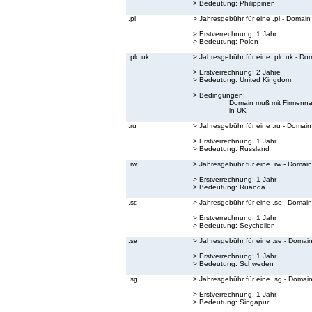
> Bedeutung:
Philippinen
.pl
> Jahresgebühr für eine .pl - Domain
> Erstverrechnung: 1 Jahr
> Bedeutung:
Polen
.plc.uk
> Jahresgebühr für eine .plc.uk - Do
> Erstverrechnung: 2 Jahre
> Bedeutung:
United Kingdom
> Bedingungen:
Domain muß mit Firmenna
in UK
.ru
> Jahresgebühr für eine .ru - Domain
> Erstverrechnung: 1 Jahr
> Bedeutung:
Russland
.rw
> Jahresgebühr für eine .rw - Domain
> Erstverrechnung: 1 Jahr
> Bedeutung:
Ruanda
.sc
> Jahresgebühr für eine .sc - Domain
> Erstverrechnung: 1 Jahr
> Bedeutung:
Seychellen
.se
> Jahresgebühr für eine .se - Domai
> Erstverrechnung: 1 Jahr
> Bedeutung:
Schweden
.sg
> Jahresgebühr für eine .sg - Domai
> Erstverrechnung: 1 Jahr
> Bedeutung:
Singapur