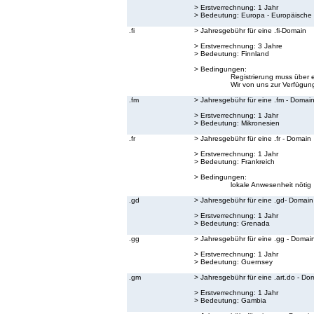
> Erstverrechnung: 1 Jahr
> Bedeutung:
Europa - Europäische
.fi
> Jahresgebühr für eine .fi-Domain
> Erstverrechnung: 3 Jahre
> Bedeutung:
Finnland
> Bedingungen:
Registrierung muss über 
Wir von uns zur Verfügung
.fm
> Jahresgebühr für eine .fm - Domai
> Erstverrechnung: 1 Jahr
> Bedeutung:
Mikronesien
.fr
> Jahresgebühr für eine .fr - Domain
> Erstverrechnung: 1 Jahr
> Bedeutung:
Frankreich
> Bedingungen:
lokale Anwesenheit nötig
.gd
> Jahresgebühr für eine .gd- Domain
> Erstverrechnung: 1 Jahr
> Bedeutung:
Grenada
.gg
> Jahresgebühr für eine .gg - Domai
> Erstverrechnung: 1 Jahr
> Bedeutung:
Guernsey
.gm
> Jahresgebühr für eine .art.do - Do
> Erstverrechnung: 1 Jahr
> Bedeutung:
Gambia