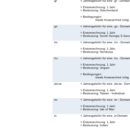
.gr
> Jahresgebühr für eine .gr - Domain
> Erstverrechnung: 1 Jahr
> Bedeutung:
Griechenland
> Bedingungen:
lokale Anwesenheit nötig
.gs
> Jahresgebühr für eine .gs - Domai
> Erstverrechnung: 1 Jahr
> Bedeutung:
South Georgia S.Sand
.hn
> Jahresgebühr für eine .hn - Domai
> Erstverrechnung: 1 Jahr
> Bedeutung:
Honduras
.hu
> Jahresgebühr für eine .hu - Domai
> Erstverrechnung: 1 Jahr
> Bedeutung:
Ungarn
> Bedingungen:
lokale Anwesenheit nötig
.idv.tw
> Jahresgebühr für eine .idv.tw - Do
> Erstverrechnung: 1 Jahr
> Bedeutung:
Taiwan - Individual
.im
> Jahresgebühr für eine .im - Domain
> Erstverrechnung: 1 Jahr
> Bedeutung:
Isle of Man
.in
> Jahresgebühr für eine .in-Domain
> Erstverrechnung: 1 Jahr
> Bedeutung:
Indien