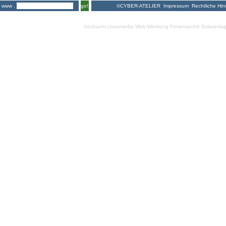
©CYBER-ATELIER
Impressum
Rechtliche Hin
www .
go!
hochacht crossmedia
Web-Werbung Firmensuche
Solaranla