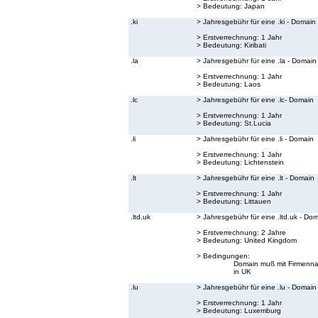
> Bedeutung:
Japan
.ki
> Jahresgebühr für eine .ki - Domain
> Erstverrechnung: 1 Jahr
> Bedeutung:
Kiribati
.la
> Jahresgebühr für eine .la - Domain
> Erstverrechnung: 1 Jahr
> Bedeutung:
Laos
.lc
> Jahresgebühr für eine .lc- Domain
> Erstverrechnung: 1 Jahr
> Bedeutung:
St.Lucia
.li
> Jahresgebühr für eine .li - Domain
> Erstverrechnung: 1 Jahr
> Bedeutung:
Lichtenstein
.lt
> Jahresgebühr für eine .lt - Domain
> Erstverrechnung: 1 Jahr
> Bedeutung:
Littauen
.ltd.uk
> Jahresgebühr für eine .ltd.uk - Do
> Erstverrechnung: 2 Jahre
> Bedeutung:
United Kingdom
> Bedingungen:
Domain muß mit Firmenna
in UK
.lu
> Jahresgebühr für eine .lu - Domain
> Erstverrechnung: 1 Jahr
> Bedeutung:
Luxemburg