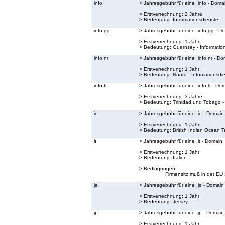
.info
> Jahresgebühr für eine .info - Doma
> Erstverrechnung: 2 Jahre
> Bedeutung:
Informationsdienste
.info.gg
> Jahresgebühr für eine .info.gg - D
> Erstverrechnung: 1 Jahr
> Bedeutung:
Guernsey - Informatio
.info.nr
> Jahresgebühr für eine .info.nr - D
> Erstverrechnung: 1 Jahr
> Bedeutung:
Nuaru - Infomationsdi
.info.tt
> Jahresgebühr für eine .info.tt - Do
> Erstverrechnung: 3 Jahre
> Bedeutung:
Trinidad und Tobago -
.io
> Jahresgebühr für eine .io - Domain
> Erstverrechnung: 1 Jahr
> Bedeutung:
British Indian Ocean Te
.it
> Jahresgebühr für eine .it - Domain
> Erstverrechnung: 1 Jahr
> Bedeutung:
Italien
> Bedingungen:
Firmensitz muß in der EU 
.je
> Jahresgebühr für eine .je - Domain
> Erstverrechnung: 1 Jahr
> Bedeutung:
Jersey
.jp
> Jahresgebühr für eine .jp - Domain
> Erstverrechnung: 1 Jahr