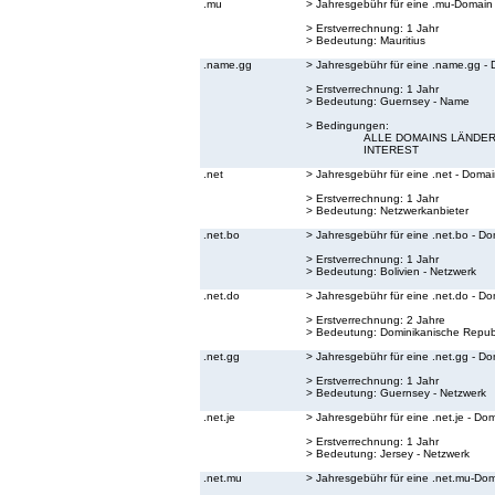
.mu
> Jahresgebühr für eine .mu-Domain
> Erstverrechnung: 1 Jahr
> Bedeutung:
Mauritius
.name.gg
> Jahresgebühr für eine .name.gg -
> Erstverrechnung: 1 Jahr
> Bedeutung:
Guernsey - Name
> Bedingungen:
ALLE DOMAINS LÄNDER
INTEREST
.net
> Jahresgebühr für eine .net - Doma
> Erstverrechnung: 1 Jahr
> Bedeutung:
Netzwerkanbieter
.net.bo
> Jahresgebühr für eine .net.bo - D
> Erstverrechnung: 1 Jahr
> Bedeutung:
Bolivien - Netzwerk
.net.do
> Jahresgebühr für eine .net.do - D
> Erstverrechnung: 2 Jahre
> Bedeutung:
Dominikanische Republ
.net.gg
> Jahresgebühr für eine .net.gg - D
> Erstverrechnung: 1 Jahr
> Bedeutung:
Guernsey - Netzwerk
.net.je
> Jahresgebühr für eine .net.je - Do
> Erstverrechnung: 1 Jahr
> Bedeutung:
Jersey - Netzwerk
.net.mu
> Jahresgebühr für eine .net.mu-Do