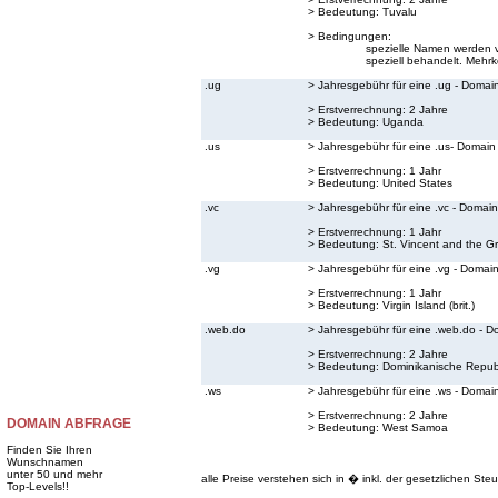
> Bedeutung:
Tuvalu
> Bedingungen:
spezielle Namen werden v
speziell behandelt. Mehrk
.ug
> Jahresgebühr für eine .ug - Domai
> Erstverrechnung: 2 Jahre
> Bedeutung:
Uganda
.us
> Jahresgebühr für eine .us- Domain
> Erstverrechnung: 1 Jahr
> Bedeutung:
United States
.vc
> Jahresgebühr für eine .vc - Domain
> Erstverrechnung: 1 Jahr
> Bedeutung:
St. Vincent and the G
.vg
> Jahresgebühr für eine .vg - Domai
> Erstverrechnung: 1 Jahr
> Bedeutung:
Virgin Island (brit.)
.web.do
> Jahresgebühr für eine .web.do - D
> Erstverrechnung: 2 Jahre
> Bedeutung:
Dominikanische Repub
.ws
> Jahresgebühr für eine .ws - Domai
> Erstverrechnung: 2 Jahre
DOMAIN ABFRAGE
> Bedeutung:
West Samoa
Finden Sie Ihren
Wunschnamen
unter 50 und mehr
alle Preise verstehen sich in � inkl. der gesetzlichen Steu
Top-Levels!!