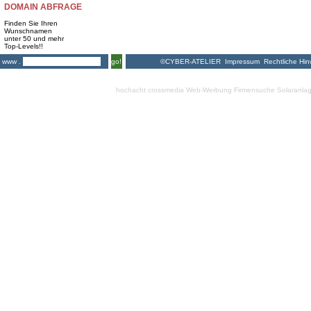
DOMAIN ABFRAGE
Finden Sie Ihren
Wunschnamen
unter 50 und mehr
Top-Levels!!
©CYBER-ATELIER
Impressum
Rechtliche Hin
www .
go!
hochacht crossmedia
Web-Werbung Firmensuche
Solaranla