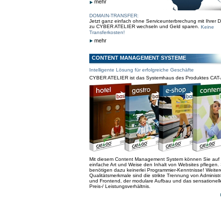
mehr
DOMAIN-TRANSFER:
Jetzt ganz einfach ohne Serviceunterbrechung mit Ihrer 
zu CYBER ATELIER wechseln und Geld sparen.
Keine
Transferkosten!
mehr
CONTENT MANAGEMENT SYSTEME
Intelligente Lösung für erfolgreiche Geschäfte
CYBER ATELIER ist das Systemhaus des Produktes CAT
Mit diesem Content Management System können Sie auf
einfache Art und Weise den Inhalt von Websites pflegen. 
benötigen dazu keinerlei Programmier-Kenntnisse! Weiter
Qualitätsmerkmale sind die strikte Trennung von Administr
und Frontend, der modulare Aufbau und das sensationell
Preis-/ Leistungsverhältnis.