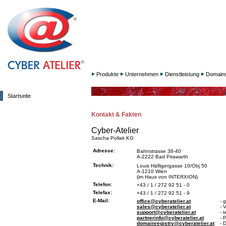
Produkte
Unternehmen
Dienstleistung
Domain
Startseite
Kontakt & Fakten
Cyber-Atelier
Sascha Pollak KG
Adresse:
Bahnstrasse 38-40
A-2222 Bad Pirawarth
Technik:
Louis Häfligergasse 10/Obj 50
A-1210 Wien
(im Haus von INTERXION)
Telefon:
+43 / 1 / 272 92 51 - 0
Telefax:
+43 / 1 / 272 92 51 - 9
E-Mail:
office@cyberatelier.at
- 
sales@cyberatelier.at
- 
support@cyberatelier.at
- 
partnerinfo@cyberatelier.at
- 
domainregistry@cyberatelier.at
- 