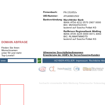
Firmenbuch:
FN 151652v
UID-Nummer:
ATU49901502
Bankverbindung:
Marchfelder Bank
IBAN: AT54 4211 0570 2907 0000
BIC: MVOGAT22XXX
lautend auf Sascha Pollak KG
Raiffeisen Regionalbank Mödling
IBAN: AT35 3225 0000 0071 4063
BIC: RLNWATWWGTD
lautend auf Sascha Pollak KG
DOMAIN ABFRAGE
Finden Sie Ihren
Wunschnamen
Allgemeine Geschäftsbedingungen
unter 50 und mehr
Erweiterung der AGB's für Serverhousing-Kunden
Top-Levels!!
©CYBER-ATELIER
Impressum
Rechtliche Hin
www .
go!
hochacht crossmedia
Web-Werbung Firmensuche
Solaranla