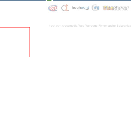
hochacht crossmedia
Web-Werbung Firmensuche
Solaranla