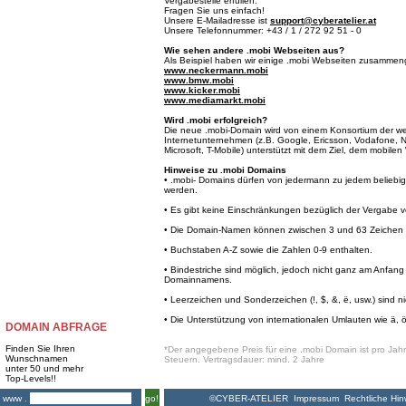
Vergabestelle erfüllen.
Fragen Sie uns einfach!
Unsere E-Mailadresse ist
support@cyberatelier.at
Unsere Telefonnummer: +43 / 1 / 272 92 51 - 0
Wie sehen andere .mobi Webseiten aus?
Als Beispiel haben wir einige .mobi Webseiten zusammeng
www.neckermann.mobi
www.bmw.mobi
www.kicker.mobi
www.mediamarkt.mobi
Wird .mobi erfolgreich?
Die neue .mobi-Domain wird von einem Konsortium der we
Internetunternehmen (z.B. Google, Ericsson, Vodafone, 
Microsoft, T-Mobile) unterstützt mit dem Ziel, dem mobil
Hinweise zu .mobi Domains
• .mobi- Domains dürfen von jedermann zu jedem beliebige
werden.
• Es gibt keine Einschränkungen bezüglich der Vergabe
• Die Domain-Namen können zwischen 3 und 63 Zeichen l
• Buchstaben A-Z sowie die Zahlen 0-9 enthalten.
• Bindestriche sind möglich, jedoch nicht ganz am Anfa
Domainnamens.
• Leerzeichen und Sonderzeichen (!, $, &, ë, usw.) sind ni
• Die Unterstützung von internationalen Umlauten wie ä, ö 
DOMAIN ABFRAGE
Finden Sie Ihren
*Der angegebene Preis für eine .mobi Domain ist pro Jahr 
Wunschnamen
Steuern. Vertragsdauer: mind. 2 Jahre
unter 50 und mehr
Top-Levels!!
©CYBER-ATELIER
Impressum
Rechtliche Hin
www .
go!