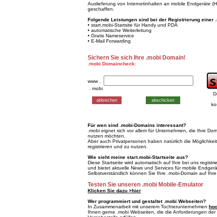
Auslieferung von Internetinhalten an mobile Endgeräte 
geschaffen.
Folgende Leistungen sind bei der Registrierung einer 
• start.mobi-Startsite für Handy und PDA
• automatische Weiterleitung
• Gratis Nameservice
• E-Mail Forwarding
Sichern Sie sich Ihre .mobi Domain!
.mobi Domaincheck:
www .
. mobi
D
ko
Für wen sind .mobi-Domains interessant?
.mobi eignet sich vor allem für Unternehmen, die Ihre Do
nutzen möchten.
Aber auch Privatpersonen haben natürlich die Möglichkei
registrieren und zu nutzen.
Wie sieht meine start.mobi-Startseite aus?
Diese Startseite wird automatisch auf Ihre bei uns registr
und bietet aktuelle News und Services für mobile Endgerä
Selbstverständlich können Sie Ihre .mobi-Domain auf Ihre
Testen Sie unseren .mobi Mobile-Emulator
Klicken Sie dazu >hier
Wer programmiert und gestaltet .mobi Webseiten?
In Zusammenarbeit mit unserem Tochterunternehmen
hoc
Ihnen gerne .mobi Webseiten, die die Anforderungen der