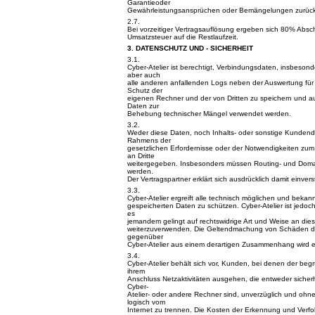
Garantieoder
Gewährleistungsansprüchen oder Bemängelungen zurück
2.7.
Bei vorzeitiger Vertragsauflösung ergeben sich 80% Absc
Umsatzsteuer auf die Restlaufzeit.
3. DATENSCHUTZ UND - SICHERHEIT
3.1.
Cyber-Atelier ist berechtigt, Verbindungsdaten, insbesond
aber auch
alle anderen anfallenden Logs neben der Auswertung fü
Schutz der
eigenen Rechner und der von Dritten zu speichern und a
Daten zur
Behebung technischer Mängel verwendet werden.
3.2.
Weder diese Daten, noch Inhalts- oder sonstige Kunden
Rahmens der
gesetzlichen Erfordernisse oder der Notwendigkeiten zum
an Dritte
weitergegeben. Insbesonders müssen Routing- und Dom
werden.
Der Vertragspartner erklärt sich ausdrücklich damit einver
3.3.
Cyber-Atelier ergreift alle technisch möglichen und beka
gespeicherten Daten zu schützen. Cyber-Atelier ist jedoch
es
jemandem gelingt auf rechtswidrige Art und Weise an d
weiterzuverwenden. Die Geltendmachung von Schäden der 
gegenüber
Cyber-Atelier aus einem derartigen Zusammenhang wird 
3.4.
Cyber-Atelier behält sich vor, Kunden, bei denen der beg
ihrem
Anschluss Netzaktivitäten ausgehen, die entweder sicherh
Cyber-
Atelier- oder andere Rechner sind, unverzüglich und oh
logisch vom
Internet zu trennen. Die Kosten der Erkennung und Verfol