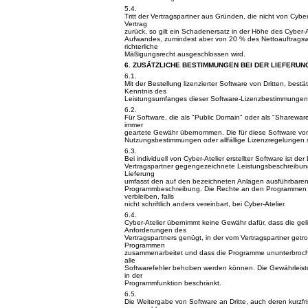
5.4.
Tritt der Vertragspartner aus Gründen, die nicht von Cybe
Vertrag
zurück, so gilt ein Schadenersatz in der Höhe des Cyber
Aufwandes, zumindest aber von 20 % des Nettoauftragswe
richterliche
Mäßigungsrecht ausgeschlossen wird.
6. ZUSÄTZLICHE BESTIMMUNGEN BEI DER LIEFERU
6.1.
Mit der Bestellung lizenzierter Software von Dritten, bestät
Kenntnis des
Leistungsumfanges dieser Software-Lizenzbestimmungen
6.2.
Für Software, die als "Public Domain" oder als "Shareware" k
immer
geartete Gewähr übernommen. Die für diese Software v
Nutzungsbestimmungen oder allfällige Lizenzregelungen 
6.3.
Bei individuell von Cyber-Atelier erstellter Software ist 
Vertragspartner gegengezeichnete Leistungsbeschreibun
Lieferung
umfasst den auf den bezeichneten Anlagen ausführbare
Programmbeschreibung. Die Rechte an den Programmen
verbleiben, falls
nicht schriftlich anders vereinbart, bei Cyber-Atelier.
6.4.
Cyber-Atelier übernimmt keine Gewähr dafür, dass die geli
Anforderungen des
Vertragspartners genügt, in der vom Vertragspartner get
Programmen
zusammenarbeitet und dass die Programme ununterbroche
alle
Softwarefehler behoben werden können. Die Gewährleistu
in der
Programmfunktion beschränkt.
6.5.
Die Weitergabe von Software an Dritte, auch deren kurzfris