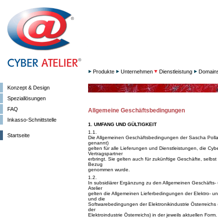
Produkte
Unternehmen
Dienstleistung
Domain
Konzept & Design
Speziallösungen
FAQ
Allgemeine Geschäftsbedingungen
Inkasso-Schnittstelle
1. UMFANG UND GÜLTIGKEIT
1.1.
Startseite
Die Allgemeinen Geschäftsbedingungen der Sascha Polla
genannt)
gelten für alle Lieferungen und Dienstleistungen, die Cy
Vertragspartner
erbringt. Sie gelten auch für zukünftige Geschäfte, selbs
Bezug
genommen wurde.
1.2.
In subsidiärer Ergänzung zu den Allgemeinen Geschäfts-
Atelier
gelten die Allgemeinen Lieferbedingungen der Elektro- und
und die
Softwarebedingungen der Elektronikindustrie Österreic
der
Elektroindustrie Österreichs) in der jeweils aktuellen Form.