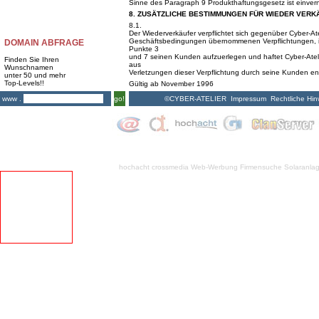
Sinne des Paragraph 9 Produkthaftungsgesetz ist einver
8. ZUSÄTZLICHE BESTIMMUNGEN FÜR WIEDER VERK
8.1.
Der Wiederverkäufer verpflichtet sich gegenüber Cyber-Ate
Geschäftsbedingungen übernommenen Verpflichtungen, in
DOMAIN ABFRAGE
Punkte 3
und 7 seinen Kunden aufzuerlegen und haftet Cyber-Atel
Finden Sie Ihren
aus
Wunschnamen
Verletzungen dieser Verpflichtung durch seine Kunden en
unter 50 und mehr
Top-Levels!!
Gültig ab November 1996
©CYBER-ATELIER
Impressum
Rechtliche Hin
www .
go!
hochacht crossmedia
Web-Werbung Firmensuche
Solaranla