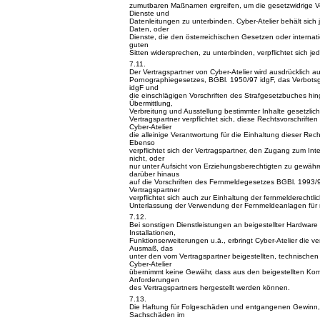
zumutbaren Maßnamen ergreifen, um die gesetzwidrige
Dienste und
Datenleitungen zu unterbinden. Cyber-Atelier behält sich
Daten, oder
Dienste, die den österreichischen Gesetzen oder internat
guten
Sitten widersprechen, zu unterbinden, verpflichtet sich je
7.11.
Der Vertragspartner von Cyber-Atelier wird ausdrücklich au
Pornographiegesetzes, BGBl. 1950/97 idgF, das Verbots
idgF und
die einschlägigen Vorschriften des Strafgesetzbuches hi
Übermittlung,
Verbreitung und Ausstellung bestimmter Inhalte gesetzlic
Vertragspartner verpflichtet sich, diese Rechtsvorschrif
Cyber-Atelier
die alleinige Verantwortung für die Einhaltung dieser Re
Ebenso
verpflichtet sich der Vertragspartner, den Zugang zum In
nicht, oder
nur unter Aufsicht von Erziehungsberechtigten zu gewähre
darüber hinaus
auf die Vorschriften des Fernmeldegesetzes BGBl. 1993/
Vertragspartner
verpflichtet sich auch zur Einhaltung der fernmelderechtl
Unterlassung der Verwendung der Fernmeldeanlagen für r
7.12.
Bei sonstigen Dienstleistungen an beigestellter Hardware
Installationen,
Funktionserweiterungen u.ä., erbringt Cyber-Atelier die v
Ausmaß, das
unter den vom Vertragspartner beigestellten, technischen
Cyber-Atelier
übernimmt keine Gewähr, dass aus den beigestellten Kom
Anforderungen
des Vertragspartners hergestellt werden können.
7.13.
Die Haftung für Folgeschäden und entgangenen Gewinn, 
Sachschäden im