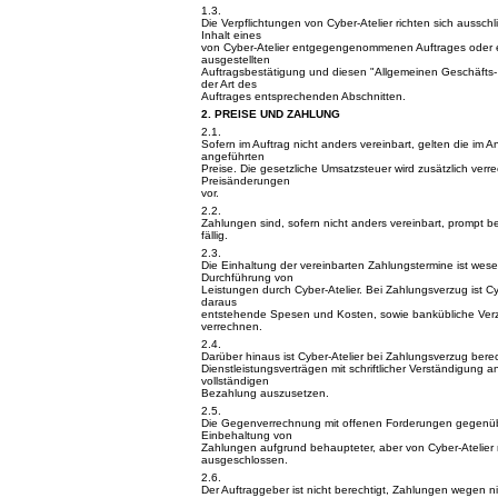
1.3.
Die Verpflichtungen von Cyber-Atelier richten sich aussc
Inhalt eines
von Cyber-Atelier entgegengenommenen Auftrages oder ei
ausgestellten
Auftragsbestätigung und diesen "Allgemeinen Geschäfts-
der Art des
Auftrages entsprechenden Abschnitten.
2. PREISE UND ZAHLUNG
2.1.
Sofern im Auftrag nicht anders vereinbart, gelten die im An
angeführten
Preise. Die gesetzliche Umsatzsteuer wird zusätzlich verr
Preisänderungen
vor.
2.2.
Zahlungen sind, sofern nicht anders vereinbart, prompt 
fällig.
2.3.
Die Einhaltung der vereinbarten Zahlungstermine ist wese
Durchführung von
Leistungen durch Cyber-Atelier. Bei Zahlungsverzug ist Cyb
daraus
entstehende Spesen und Kosten, sowie bankübliche Verz
verrechnen.
2.4.
Darüber hinaus ist Cyber-Atelier bei Zahlungsverzug bere
Dienstleistungsverträgen mit schriftlicher Verständigung a
vollständigen
Bezahlung auszusetzen.
2.5.
Die Gegenverrechnung mit offenen Forderungen gegenübe
Einbehaltung von
Zahlungen aufgrund behaupteter, aber von Cyber-Atelier n
ausgeschlossen.
2.6.
Der Auftraggeber ist nicht berechtigt, Zahlungen wegen ni