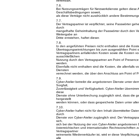
vereinbart.
7.6.
Bei Nutzungsverträgen für Netzwerkdienste gelten diese 
Geschäftsbedingungen soweit,
als diese Verträge nicht ausdrücklich andere Bestimmung
7.7.
Der Vertragspartner ist verpflichtet, seine Passwörter ge
durch
mangelhafte Geheimhaltung der Passwörter durch den Ve
Weitergabe an
Dritte entstehen, haftet dieser.
7.8.
In den angeführten Preisen nicht enthalten sind die Kos
Übertragungseinrichtungen bis zum ausgewählten Point o
Vertragspartners anfallenden Kosten sowie die Kosten vo
ausschließlichen
Nutzung durch den Vertragspartner am Point of Presence v
werden.
Ebenfalls nicht enthalten sind die Kosten, die allenfalls v
Diensten
verrechnet werden, die über den Anschluss am Point of P
7.9.
Cyber-Atelier betreibt die angebotenen Dienste unter de
Sorgfalt,
Zuverlässigkeit und Verfügbarkeit. Cyber-Atelier übernim
diese
Dienste ohne Unterbrechung zugänglich sind, dass die 
hergestellt
werden können, oder dass gespeicherte Daten unter alle
7.10.
Cyber-Atelier haftet nicht für den Inhalt übermittelter Dat
durch
Dienste von Cyber-Atelier zugänglich sind. Der Vertragspar
sich,
sich bei der Nutzung der von Cyber-Atelier angebotenen 
österreichischen und internationalen Rechtsvorschriften z
Vertragspartner
seinerseits Wiederverkäufer ist, wird er diese Verpflicht
alle