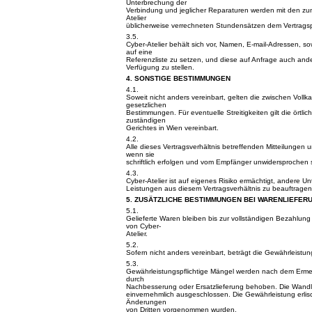
Unterbrechung der
Verbindung und jeglicher Reparaturen werden mit den zum
Atelier
üblicherweise verrechneten Stundensätzen dem Vertragsp
3.5.
Cyber-Atelier behält sich vor, Namen, E-mail-Adressen, s
auf eine
Referenzliste zu setzen, und diese auf Anfrage auch an
Verfügung zu stellen.
4. SONSTIGE BESTIMMUNGEN
4.1.
Soweit nicht anders vereinbart, gelten die zwischen Vol
gesetzlichen
Bestimmungen. Für eventuelle Streitigkeiten gilt die örtlic
zuständigen
Gerichtes in Wien vereinbart.
4.2.
Alle dieses Vertragsverhältnis betreffenden Mitteilungen u
wenn sie
schriftlich erfolgen und vom Empfänger unwidersprochen 
4.3.
Cyber-Atelier ist auf eigenes Risiko ermächtigt, andere 
Leistungen aus diesem Vertragsverhältnis zu beauftragen
5. ZUSÄTZLICHE BESTIMMUNGEN BEI WARENLIEFER
5.1.
Gelieferte Waren bleiben bis zur vollständigen Bezahlun
von Cyber-
Atelier.
5.2.
Sofern nicht anders vereinbart, beträgt die Gewährleistun
5.3.
Gewährleistungspflichtige Mängel werden nach dem Erme
durch
Nachbesserung oder Ersatzlieferung behoben. Die Wandl
einvernehmlich ausgeschlossen. Die Gewährleistung erli
Änderungen
von Dritten vorgenommen wurden.