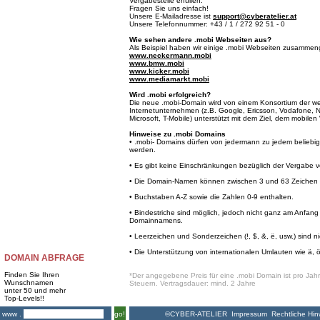
Vergabestelle erfüllen.
Fragen Sie uns einfach!
Unsere E-Mailadresse ist
support@cyberatelier.at
Unsere Telefonnummer: +43 / 1 / 272 92 51 - 0
Wie sehen andere .mobi Webseiten aus?
Als Beispiel haben wir einige .mobi Webseiten zusammeng
www.neckermann.mobi
www.bmw.mobi
www.kicker.mobi
www.mediamarkt.mobi
Wird .mobi erfolgreich?
Die neue .mobi-Domain wird von einem Konsortium der we
Internetunternehmen (z.B. Google, Ericsson, Vodafone, 
Microsoft, T-Mobile) unterstützt mit dem Ziel, dem mobil
Hinweise zu .mobi Domains
• .mobi- Domains dürfen von jedermann zu jedem beliebige
werden.
• Es gibt keine Einschränkungen bezüglich der Vergabe
• Die Domain-Namen können zwischen 3 und 63 Zeichen l
• Buchstaben A-Z sowie die Zahlen 0-9 enthalten.
• Bindestriche sind möglich, jedoch nicht ganz am Anfa
Domainnamens.
• Leerzeichen und Sonderzeichen (!, $, &, ë, usw.) sind ni
• Die Unterstützung von internationalen Umlauten wie ä, ö 
DOMAIN ABFRAGE
Finden Sie Ihren
*Der angegebene Preis für eine .mobi Domain ist pro Jahr 
Wunschnamen
Steuern. Vertragsdauer: mind. 2 Jahre
unter 50 und mehr
Top-Levels!!
©CYBER-ATELIER
Impressum
Rechtliche Hin
www .
go!