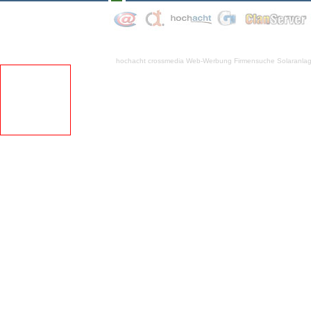
hochacht crossmedia
Web-Werbung Firmensuche
Solaranla