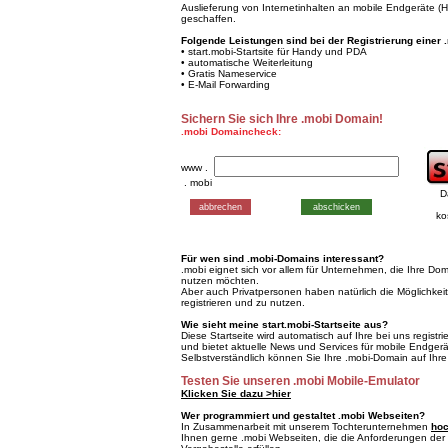
Auslieferung von Internetinhalten an mobile Endgeräte 
geschaffen.
Folgende Leistungen sind bei der Registrierung einer 
• start.mobi-Startsite für Handy und PDA
• automatische Weiterleitung
• Gratis Nameservice
• E-Mail Forwarding
Sichern Sie sich Ihre .mobi Domain!
.mobi Domaincheck:
www .
. mobi
D
ko
Für wen sind .mobi-Domains interessant?
.mobi eignet sich vor allem für Unternehmen, die Ihre Do
nutzen möchten.
Aber auch Privatpersonen haben natürlich die Möglichkei
registrieren und zu nutzen.
Wie sieht meine start.mobi-Startseite aus?
Diese Startseite wird automatisch auf Ihre bei uns registr
und bietet aktuelle News und Services für mobile Endgerä
Selbstverständlich können Sie Ihre .mobi-Domain auf Ihre
Testen Sie unseren .mobi Mobile-Emulator
Klicken Sie dazu >hier
Wer programmiert und gestaltet .mobi Webseiten?
In Zusammenarbeit mit unserem Tochterunternehmen
hoc
Ihnen gerne .mobi Webseiten, die die Anforderungen der