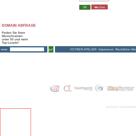
DOMAIN ABFRAGE
Finden Sie Ihren
Wunschnamen
unter 50 und mehr
Top-Levels!!
©CYBER-ATELIER
Impressum
Rechtliche Hin
www .
go!
hochacht crossmedia