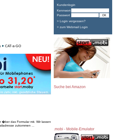
Kundenlogin
Kennwort
Passwort
> Login vergessen?
> zum Webmail Login
s
CAT-a-GO
Suche bei Amazon
�ber das Formular mit. Wir lassen
iladresse zukommen ...
.mobi - Mobile-Emulator