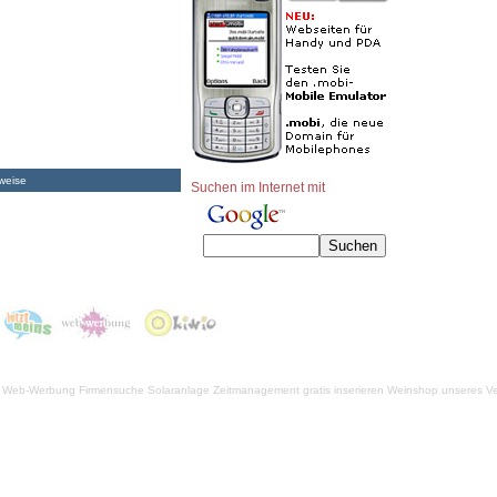
weise
Suchen im Internet mit
Web-Werbung Firmensuche
Solaranlage
Zeitmanagement
gratis inserieren
Weinshop unseres Ve