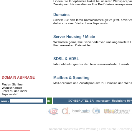
Finden Sie Ihr optimales Paket bei unseren Webspacepa
Zusatzprodukte um alles an Ihre Bedürfnisse anzupassen
Domains
Sichern Sie sich Ihren Domainnamen gleich jetzt, bevor 
dabei aus einer Vielzahl von Top-Levels.
Server Housing / Miete
Wir hosten gerne Ihre Server oder von uns angemietete H
Rechenzentren Österreichs.
SDSL & ADSL
Internet-Leitungen für den business-orientierten Einsatz.
DOMAIN ABFRAGE
Mailbox & Spooling
Mail-Accounts und Zusatzprodukte zu Domains und Web
Finden Sie Ihren
Wunschnamen
unter 50 und mehr
Top-Levels!!
©CYBER-ATELIER
Impressum
Rechtliche Hin
www .
go!
hochacht crossmedia
Web-Werbung Firmensuche
Solaranla