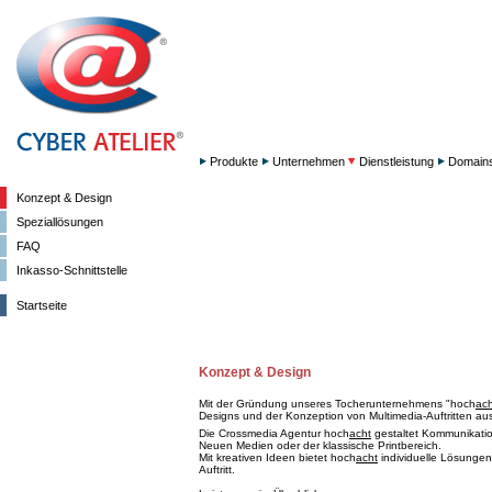
Produkte
Unternehmen
Dienstleistung
Domain
Konzept & Design
Speziallösungen
FAQ
Inkasso-Schnittstelle
Startseite
Konzept & Design
Mit der Gründung unseres Tocherunternehmens "hoch
ach
Designs und der Konzeption von Multimedia-Auftritten aus
Die Crossmedia Agentur hoch
acht
gestaltet Kommunikation
Neuen Medien oder der klassische Printbereich.
Mit kreativen Ideen bietet hoch
acht
individuelle Lösungen
Auftritt.