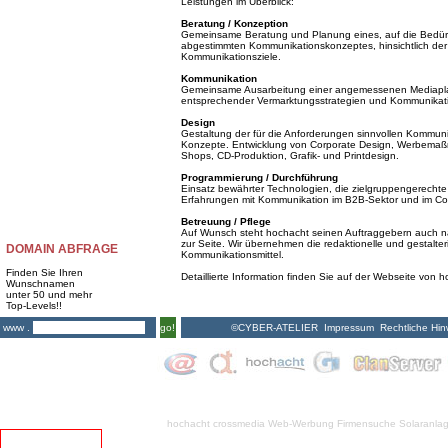
Leistungen im Überblick:
Beratung / Konzeption
Gemeinsame Beratung und Planung eines, auf die Bedürf
abgestimmten Kommunikationskonzeptes, hinsichtlich der 
Kommunikationsziele.
Kommunikation
Gemeinsame Ausarbeitung einer angemessenen Mediapla
entsprechender Vermarktungsstrategien und Kommunik
Design
Gestaltung der für die Anforderungen sinnvollen Kommunika
Konzepte. Entwicklung von Corporate Design, Werbemaßna
Shops, CD-Produktion, Grafik- und Printdesign.
Programmierung / Durchführung
Einsatz bewährter Technologien, die zielgruppengerechte 
Erfahrungen mit Kommunikation im B2B-Sektor und im Co
Betreuung / Pflege
Auf Wunsch steht hochacht seinen Auftraggebern auch nac
zur Seite. Wir übernehmen die redaktionelle und gestalte
DOMAIN ABFRAGE
Kommunikationsmittel.
Finden Sie Ihren
Detaillierte Information finden Sie auf der Webseite von 
Wunschnamen
unter 50 und mehr
Top-Levels!!
©CYBER-ATELIER
Impressum
Rechtliche Hin
www .
go!
hochacht crossmedia
Web-Werbung Firmensuche
Solaranla