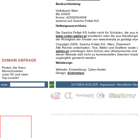
Bankverbindung
Volksbank Wien
Blz 43000
Konto: 42006004008
lautend auf Sascha Pollak KG
Haftungsausschluss
Die Sascha Pollak KG haftet nicht für Schäden, die aus i
www.cyber-atelier.at
resultieren oder die aus Handlungen
die Richtigkeit der Inhalte von www.itmedia.at getätigt wu
Copyright 2006, Sascha Pollak KG, Wien, Österreich
Alle Rechte vorbehalten. Text, Bilder und Grafiken sowi
atelier.at
unterliegen dem Schutz des Urheberrechts und 
dieser Website darf nicht zu kommerziellen Zwecken kopiert
zugänglich gemacht werden.
DOMAIN ABFRAGE
Webdesign
Finden Sie Ihren
Website- Entwicklung: Cyber-Atelier
Wunschnamen
Design:
Schirmherr
unter 50 und mehr
Top-Levels!!
©CYBER-ATELIER
Impressum
Rechtliche Hin
www .
go!
hochacht crossmedia
Web-Werbung Firmensuche
Solaranla