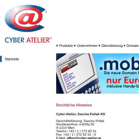
Produkte
Unternehmen
Dienstleistung
Domain
Startseite
Rechtliche Hinweise
Cyber-Atelier, Sascha Pollak KG
Geschäftsführung: Sascha Pollak
Shuttleworthstr. 4-8/Obj 50
A-1210 Wien
Telefon: +43 / 1 / 272 92 51
Fax: +43 / 1 / 272 92 51 - 0
E-Mail:
office@cyber-atelier.at