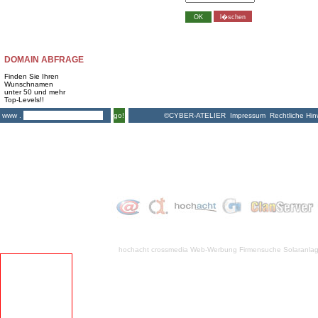
DOMAIN ABFRAGE
Finden Sie Ihren
Wunschnamen
unter 50 und mehr
Top-Levels!!
©CYBER-ATELIER
Impressum
Rechtliche Hin
www .
go!
hochacht crossmedia
Web-Werbung Firmensuche
Solaranla