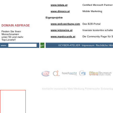
www.bdata.at
Certified Microsoft Partner
www.dimoco.at
Mobile Marketing
Eigenprojekte
www.web-werbung.com
Das B2B-Portal
DOMAIN ABFRAGE
www.jetzmeins.at
Inserate kostenlos schalt
Finden Sie Ihren
Wunschnamen
www.magiccards.at
Die Community Page für S
unter 50 und mehr
Top-Levels!!
©CYBER-ATELIER
Impressum
Rechtliche Hin
www .
go!
hochacht crossmedia
Web-Werbung Firmensuche
Solaranla