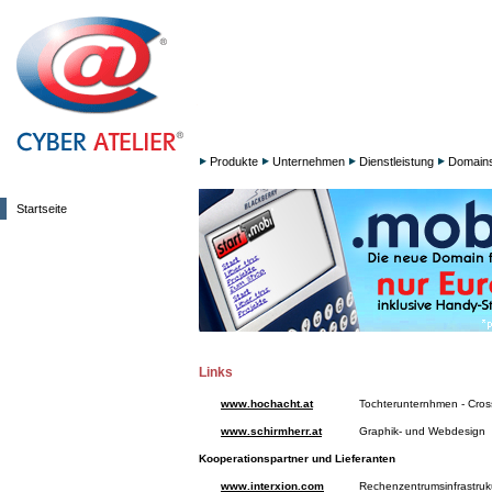
Produkte
Unternehmen
Dienstleistung
Domain
Startseite
Links
www.hochacht.at
Tochterunternhmen - Cro
www.schirmherr.at
Graphik- und Webdesign
Kooperationspartner und Lieferanten
www.interxion.com
Rechenzentrumsinfrastruk