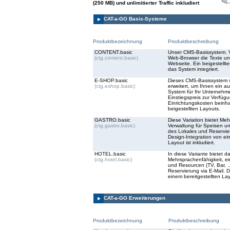
(250 MB) und unlimitierter Traffic inkludiert
CAT-a-GO Basis-Systeme
Produktbezeichnung
Produktbeschreibung
CONTENT.basic
Unser CMS-Basissystem. V
(ctg.content.basic)
Web-Browser die Texte un
Webseite. Ein beigestellte
das System integriert.
E-SHOP.basic
Dieses CMS-Basissystem 
(ctg.eshop.basic)
erweitert, um Ihnen ein a
System für Ihr Unternehm
Einstiegspreis zur Verfüg
Einrichtungskosten beinha
beigestellten Layouts.
GASTRO.basic
Diese Variation bietet Meh
(ctg.gastro.basic)
Verwaltung für Speisen u
des Lokales und Reservier
Design-Integration von ei
Layout ist inkludiert.
HOTEL.basic
In diese Variante bietet 
(ctg.hotel.basic)
Mehrsprachenfähigkeit, ei
und Resourcen (TV, Bar, ..
Reservierung via E-Mail. D
einem bereitgestellten Layo
CAT-a-GO Erweiterungen
Produktbezeichnung
Produktbeschreibung