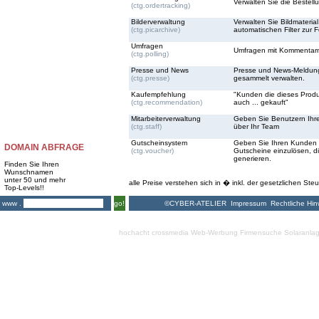
Verwalten Sie die Bestell
(ctg.ordertracking)
Bilderverwaltung
Verwalten Sie Bildmateria
(ctg.picarchive)
automatischen Filter zur 
Umfragen
Umfragen mit Kommentarmö
(ctg.polling)
Presse und News
Presse und News-Meldun
(ctg.presse)
gesammelt verwalten.
Kaufempfehlung
"Kunden die dieses Prod
(ctg.recommendation)
auch ... gekauft"
Mitarbeiterverwaltung
Geben Sie Benutzern Ihre
(ctg.staff)
über Ihr Team
Gutscheinsystem
Geben Sie Ihren Kunden d
DOMAIN ABFRAGE
(ctg.voucher)
Gutscheine einzulösen, d
generieren.
Finden Sie Ihren
Wunschnamen
unter 50 und mehr
alle Preise verstehen sich in � inkl. der gesetzlichen Steu
Top-Levels!!
©CYBER-ATELIER
Impressum
Rechtliche Hin
www .
go!
hochacht crossmedia
Web-Werbung Firmensuche
Solaranla