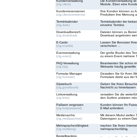
Kundenverwaltung
Die Kundenverwaltung ist d
(ctg.client)
Module. Eben eine Kunde
Kundenrezensionen
Ihre Kunden können zu Ar
(ctg.clientcomments)
Produkten ihre Meinung 
Terminkalender
Terminkalender der bekann
(ctg.date)
einzelne Termine.
Downloadbereich
Dateien können zu Berei
(ctg.download)
Download angeboten wer
E-Cards
Lassen Sie Benutzer Ihre
(ctg.ecards)
verschicken ...
Eventverwaltung
Der große Bruder des Ter
(ctg.event)
zu einem Event mehrere 
FAQ-Verwaltung
Beantworten Sie schon im
(ctg.faq)
Webseite häufig gestellte
Formular Manager
Gestalten Sie für Ihren We
(ctg.formular)
Formulare direkt aus der 
Gästebuch
Geben Sie Ihren Besucher
(ctg.guestbook)
Nachricht zu hinterlassen
Linkverwaltung
verwalten Sie die weiterf
(ctg.links)
den Surfern anbieten mö
Paßwort vergessen
Kunden können Ihr Passwo
(ctg.lostpassword)
E-Mail anfordern
Medienarchiv
Mit diesem Modul stellen 
(ctg.mediaarchive)
Datentypen zu einem Date
Mehrsprachenfähigkeit
machen Sie Ihren Interneta
(ctg.multilang)
mehrsprachenfähig.
Bestelltracking