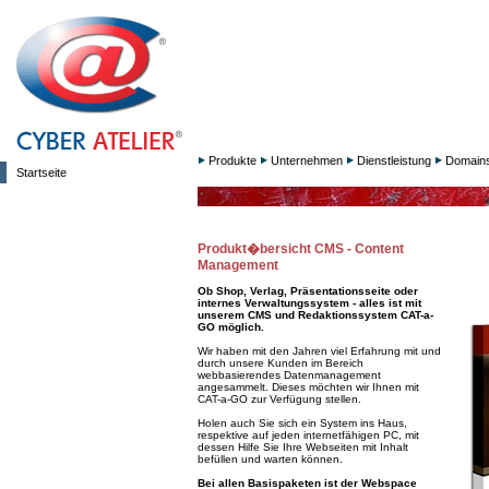
Produkte
Unternehmen
Dienstleistung
Domain
Startseite
Produkt�bersicht CMS - Content
Management
Ob Shop, Verlag, Präsentationsseite oder
internes Verwaltungssystem - alles ist mit
unserem CMS und Redaktionssystem CAT-a-
GO möglich.
Wir haben mit den Jahren viel Erfahrung mit und
durch unsere Kunden im Bereich
webbasierendes Datenmanagement
angesammelt. Dieses möchten wir Ihnen mit
CAT-a-GO zur Verfügung stellen.
Holen auch Sie sich ein System ins Haus,
respektive auf jeden internetfähigen PC, mit
dessen Hilfe Sie Ihre Webseiten mit Inhalt
befüllen und warten können.
Bei allen Basispaketen ist der Webspace