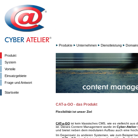
Produkte
Unternehmen
Dienstleistung
Domain
Produkt
System
Vorteile
Einsatzgebiete
Frage und Antwort
Startseite
CAT-a-GO - das Produkt
Flexibilität ist unser Ziel
CAT-a-GO
ist kein klassisches CMS, wie es vielleicht au
ist. Dieses Content Management wurde im
Cyber-Atelier
v
und bietet neben dem modularen Aufbau auch eine hochgra
Im Gegensatz zu anderen Systemen, wie zum Beispiel b