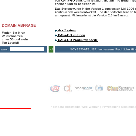
von
CAT-a-GO
eine Administration, die auf Ihre Bedürfnis
erlernen und zu bedienen ist.
Das System wurde in der Version 1 zum ersten Mal 1996 e
kontinuierlich weiterentwickelt, und den fortschreitenden
angepasst. Mittlerweile ist die Version 2.6 im Einsatz.
DOMAIN ABFRAGE
das System
Finden Sie Ihren
CAT-a-GO im Shop
Wunschnamen
unter 50 und mehr
CAT-a-GO Produktwebseite
Top-Levels!!
©CYBER-ATELIER
Impressum
Rechtliche Hin
www .
go!
hochacht crossmedia
Web-Werbung Firmensuche
Solaranla