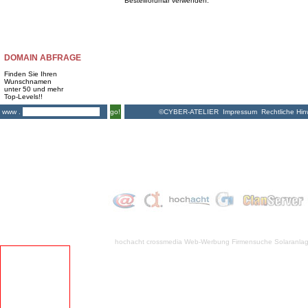
Bestellforumar verwenden.
DOMAIN ABFRAGE
Finden Sie Ihren
Wunschnamen
unter 50 und mehr
Top-Levels!!
©CYBER-ATELIER
Impressum
Rechtliche Hin
www .
go!
hochacht crossmedia
Web-Werbung Firmensuche
Solaranla