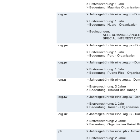
> Erstverrechnung: 1 Jahr
> Bedeutung:
Mauritius Organisation
.org.nr
> Jahresgebühr für eine .org.nr - Do
> Erstverrechnung: 1 Jahr
> Bedeutung:
Nuaru - Organisation
> Bedingungen:
ALLE DOMAINS LÄNDER 
SPECIAL INTEREST OR
.org.pe
> Jahresgebühr für eine .org.pe - D
> Erstverrechnung: 1 Jahr
> Bedeutung:
Peru - Organisation
.org.pr
> Jahresgebühr für eine .org.pr - Do
> Erstverrechnung: 1 Jahr
> Bedeutung:
Puerto Rico - Organisa
.org.tt
> Jahresgebühr für eine .org.tt - Do
> Erstverrechnung: 3 Jahre
> Bedeutung:
Trinidad und Tobago -
.org.tw
> Jahresgebühr für eine .org.tw - Do
> Erstverrechnung: 1 Jahr
> Bedeutung:
Taiwan - Organisation
.org.uk
> Jahresgebühr für eine .org.uk - Do
> Erstverrechnung: 2 Jahre
> Bedeutung:
Organisation United 
.ph
> Jahresgebühr für eine .ph - Domai
> Erstverrechnung: 2 Jahre