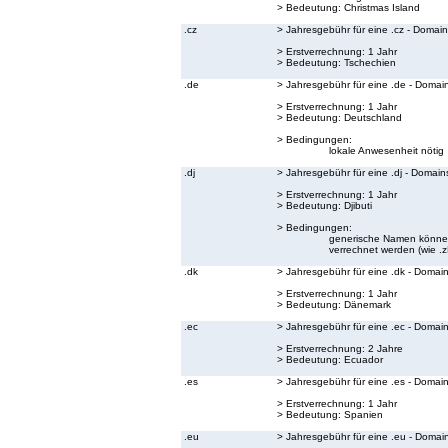
> Bedeutung:
Christmas Island
.cz
> Jahresgebühr für eine .cz - Domain
> Erstverrechnung: 1 Jahr
> Bedeutung:
Tschechien
.de
> Jahresgebühr für eine .de - Domai
> Erstverrechnung: 1 Jahr
> Bedeutung:
Deutschland
> Bedingungen:
lokale Anwesenheit nötig
.dj
> Jahresgebühr für eine .dj - Domain
> Erstverrechnung: 1 Jahr
> Bedeutung:
Djibuti
> Bedingungen:
generische Namen können 
verrechnet werden (wie .zB.
.dk
> Jahresgebühr für eine .dk - Domai
> Erstverrechnung: 1 Jahr
> Bedeutung:
Dänemark
.ec
> Jahresgebühr für eine .ec - Domai
> Erstverrechnung: 2 Jahre
> Bedeutung:
Ecuador
.es
> Jahresgebühr für eine .es - Domai
> Erstverrechnung: 1 Jahr
> Bedeutung:
Spanien
.eu
> Jahresgebühr für eine .eu - Domai