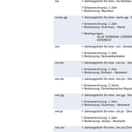
.mu
> Jahresgebühr für eine .mu-Domain
> Erstverrechnung: 1 Jahr
> Bedeutung:
Mauritius
.name.gg
> Jahresgebühr für eine .name.gg -
> Erstverrechnung: 1 Jahr
> Bedeutung:
Guernsey - Name
> Bedingungen:
ALLE DOMAINS LÄNDER
INTEREST
.net
> Jahresgebühr für eine .net - Doma
> Erstverrechnung: 1 Jahr
> Bedeutung:
Netzwerkanbieter
.net.bo
> Jahresgebühr für eine .net.bo - D
> Erstverrechnung: 1 Jahr
> Bedeutung:
Bolivien - Netzwerk
.net.do
> Jahresgebühr für eine .net.do - D
> Erstverrechnung: 2 Jahre
> Bedeutung:
Dominikanische Republ
.net.gg
> Jahresgebühr für eine .net.gg - D
> Erstverrechnung: 1 Jahr
> Bedeutung:
Guernsey - Netzwerk
.net.je
> Jahresgebühr für eine .net.je - Do
> Erstverrechnung: 1 Jahr
> Bedeutung:
Jersey - Netzwerk
.net.mu
> Jahresgebühr für eine .net.mu-Do