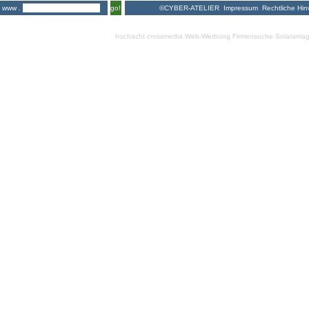
©CYBER-ATELIER
Impressum
Rechtliche Hin
www .
go!
hochacht crossmedia
Web-Werbung Firmensuche
Solaranla