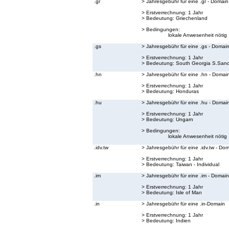
.gr
> Jahresgebühr für eine .gr - Domain
> Erstverrechnung: 1 Jahr
> Bedeutung:
Griechenland
> Bedingungen:
lokale Anwesenheit nötig
.gs
> Jahresgebühr für eine .gs - Domai
> Erstverrechnung: 1 Jahr
> Bedeutung:
South Georgia S.Sand
.hn
> Jahresgebühr für eine .hn - Domai
> Erstverrechnung: 1 Jahr
> Bedeutung:
Honduras
.hu
> Jahresgebühr für eine .hu - Domai
> Erstverrechnung: 1 Jahr
> Bedeutung:
Ungarn
> Bedingungen:
lokale Anwesenheit nötig
.idv.tw
> Jahresgebühr für eine .idv.tw - Do
> Erstverrechnung: 1 Jahr
> Bedeutung:
Taiwan - Individual
.im
> Jahresgebühr für eine .im - Domain
> Erstverrechnung: 1 Jahr
> Bedeutung:
Isle of Man
.in
> Jahresgebühr für eine .in-Domain
> Erstverrechnung: 1 Jahr
> Bedeutung:
Indien