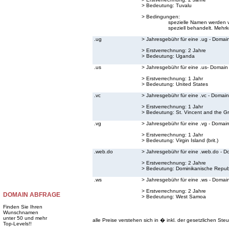
> Bedeutung:
Tuvalu
> Bedingungen:
spezielle Namen werden v
speziell behandelt. Mehrk
.ug
> Jahresgebühr für eine .ug - Domai
> Erstverrechnung: 2 Jahre
> Bedeutung:
Uganda
.us
> Jahresgebühr für eine .us- Domain
> Erstverrechnung: 1 Jahr
> Bedeutung:
United States
.vc
> Jahresgebühr für eine .vc - Domain
> Erstverrechnung: 1 Jahr
> Bedeutung:
St. Vincent and the G
.vg
> Jahresgebühr für eine .vg - Domai
> Erstverrechnung: 1 Jahr
> Bedeutung:
Virgin Island (brit.)
.web.do
> Jahresgebühr für eine .web.do - D
> Erstverrechnung: 2 Jahre
> Bedeutung:
Dominikanische Repub
.ws
> Jahresgebühr für eine .ws - Domai
> Erstverrechnung: 2 Jahre
DOMAIN ABFRAGE
> Bedeutung:
West Samoa
Finden Sie Ihren
Wunschnamen
unter 50 und mehr
alle Preise verstehen sich in � inkl. der gesetzlichen Steu
Top-Levels!!