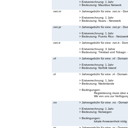
> Erstverrechnung: 1 Jahr
> Bedeutung:
Mauritius Network
.net.nr
> Jahresgebühr für eine .net.nr - Do
> Erstverrechnung: 1 Jahr
> Bedeutung:
Nuaru - Netzwerk
.net.pr
> Jahresgebühr für eine .net.pr - Do
> Erstverrechnung: 1 Jahr
> Bedeutung:
Puerto Rico - Netzwer
.net.tt
> Jahresgebühr für eine .net.tt - Do
> Erstverrechnung: 3 Jahre
> Bedeutung:
Trinidad und Tobago -
.nf
> Jahresgebühr für eine .nf - Domain
> Erstverrechnung: 1 Jahr
> Bedeutung:
Norfolk Island
.nl
> Jahresgebühr für eine .nl - Domain
> Erstverrechnung: 1 Jahr
> Bedeutung:
Niederlande
> Bedingungen:
Registrierung muss über 
Wir von uns zur Verfügung
.no
> Jahresgebühr für eine .no - Domai
> Erstverrechnung: 1 Jahr
> Bedeutung:
Norwegen
> Bedingungen:
lokale Anwesenheit nötig
.nr
> Jahresgebühr für eine .nr - Domain