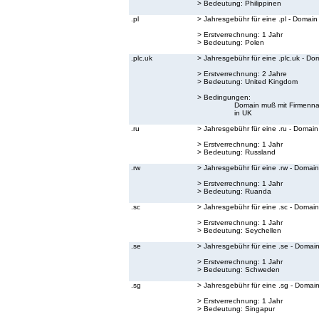
> Bedeutung:
Philippinen
.pl
> Jahresgebühr für eine .pl - Domain
> Erstverrechnung: 1 Jahr
> Bedeutung:
Polen
.plc.uk
> Jahresgebühr für eine .plc.uk - Do
> Erstverrechnung: 2 Jahre
> Bedeutung:
United Kingdom
> Bedingungen:
Domain muß mit Firmenna
in UK
.ru
> Jahresgebühr für eine .ru - Domain
> Erstverrechnung: 1 Jahr
> Bedeutung:
Russland
.rw
> Jahresgebühr für eine .rw - Domain
> Erstverrechnung: 1 Jahr
> Bedeutung:
Ruanda
.sc
> Jahresgebühr für eine .sc - Domain
> Erstverrechnung: 1 Jahr
> Bedeutung:
Seychellen
.se
> Jahresgebühr für eine .se - Domai
> Erstverrechnung: 1 Jahr
> Bedeutung:
Schweden
.sg
> Jahresgebühr für eine .sg - Domai
> Erstverrechnung: 1 Jahr
> Bedeutung:
Singapur