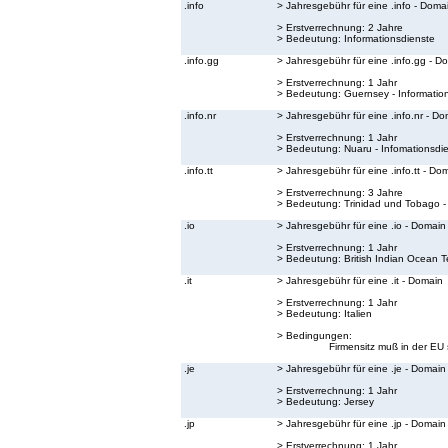
.info
> Jahresgebühr für eine .info - Doma
> Erstverrechnung: 2 Jahre
> Bedeutung:
Informationsdienste
.info.gg
> Jahresgebühr für eine .info.gg - D
> Erstverrechnung: 1 Jahr
> Bedeutung:
Guernsey - Informatio
.info.nr
> Jahresgebühr für eine .info.nr - D
> Erstverrechnung: 1 Jahr
> Bedeutung:
Nuaru - Infomationsdi
.info.tt
> Jahresgebühr für eine .info.tt - Do
> Erstverrechnung: 3 Jahre
> Bedeutung:
Trinidad und Tobago -
.io
> Jahresgebühr für eine .io - Domain
> Erstverrechnung: 1 Jahr
> Bedeutung:
British Indian Ocean Te
.it
> Jahresgebühr für eine .it - Domain
> Erstverrechnung: 1 Jahr
> Bedeutung:
Italien
> Bedingungen:
Firmensitz muß in der EU 
.je
> Jahresgebühr für eine .je - Domain
> Erstverrechnung: 1 Jahr
> Bedeutung:
Jersey
.jp
> Jahresgebühr für eine .jp - Domain
> Erstverrechnung: 1 Jahr