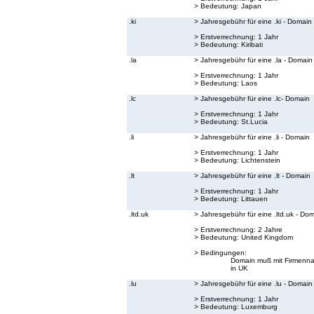
> Bedeutung:
Japan
.ki
> Jahresgebühr für eine .ki - Domain
> Erstverrechnung: 1 Jahr
> Bedeutung:
Kiribati
.la
> Jahresgebühr für eine .la - Domain
> Erstverrechnung: 1 Jahr
> Bedeutung:
Laos
.lc
> Jahresgebühr für eine .lc- Domain
> Erstverrechnung: 1 Jahr
> Bedeutung:
St.Lucia
.li
> Jahresgebühr für eine .li - Domain
> Erstverrechnung: 1 Jahr
> Bedeutung:
Lichtenstein
.lt
> Jahresgebühr für eine .lt - Domain
> Erstverrechnung: 1 Jahr
> Bedeutung:
Littauen
.ltd.uk
> Jahresgebühr für eine .ltd.uk - Do
> Erstverrechnung: 2 Jahre
> Bedeutung:
United Kingdom
> Bedingungen:
Domain muß mit Firmenna
in UK
.lu
> Jahresgebühr für eine .lu - Domain
> Erstverrechnung: 1 Jahr
> Bedeutung:
Luxemburg