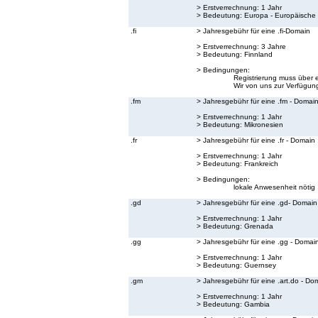
> Erstverrechnung: 1 Jahr
> Bedeutung:
Europa - Europäische
.fi
> Jahresgebühr für eine .fi-Domain
> Erstverrechnung: 3 Jahre
> Bedeutung:
Finnland
> Bedingungen:
Registrierung muss über 
Wir von uns zur Verfügung
.fm
> Jahresgebühr für eine .fm - Domai
> Erstverrechnung: 1 Jahr
> Bedeutung:
Mikronesien
.fr
> Jahresgebühr für eine .fr - Domain
> Erstverrechnung: 1 Jahr
> Bedeutung:
Frankreich
> Bedingungen:
lokale Anwesenheit nötig
.gd
> Jahresgebühr für eine .gd- Domain
> Erstverrechnung: 1 Jahr
> Bedeutung:
Grenada
.gg
> Jahresgebühr für eine .gg - Domai
> Erstverrechnung: 1 Jahr
> Bedeutung:
Guernsey
.gm
> Jahresgebühr für eine .art.do - Do
> Erstverrechnung: 1 Jahr
> Bedeutung:
Gambia