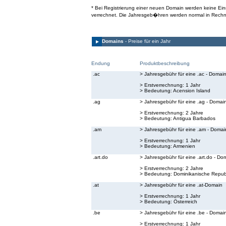
* Bei Registrierung einer neuen Domain werden keine E
verrechnet. Die Jahresgeb�hren werden normal in Rechn
Domains
- Preise für ein Jahr
Endung
Produktbeschreibung
.ac
> Jahresgebühr für eine .ac - Domai
> Erstverrechnung: 1 Jahr
> Bedeutung:
Acension Island
.ag
> Jahresgebühr für eine .ag - Domai
> Erstverrechnung: 2 Jahre
> Bedeutung:
Antigua Barbados
.am
> Jahresgebühr für eine .am - Domai
> Erstverrechnung: 1 Jahr
> Bedeutung:
Armenien
.art.do
> Jahresgebühr für eine .art.do - Do
> Erstverrechnung: 2 Jahre
> Bedeutung:
Dominikanische Republ
.at
> Jahresgebühr für eine .at-Domain
> Erstverrechnung: 1 Jahr
> Bedeutung:
Österreich
.be
> Jahresgebühr für eine .be - Domai
> Erstverrechnung: 1 Jahr