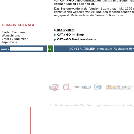
von
CAT-a-GO
eine Administration, die auf Ihre Bedürfnis
erlernen und zu bedienen ist.
Das System wurde in der Version 1 zum ersten Mal 1996 e
kontinuierlich weiterentwickelt, und den fortschreitenden
angepasst. Mittlerweile ist die Version 2.6 im Einsatz.
DOMAIN ABFRAGE
das System
Finden Sie Ihren
CAT-a-GO im Shop
Wunschnamen
unter 50 und mehr
CAT-a-GO Produktwebseite
Top-Levels!!
©CYBER-ATELIER
Impressum
Rechtliche Hin
www .
go!
hochacht crossmedia
Web-Werbung Firmensuche
Solaranla