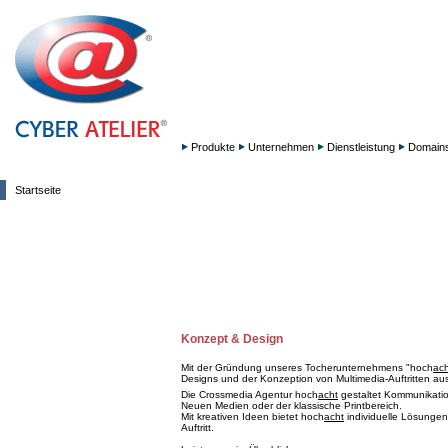
Produkte
Unternehmen
Dienstleistung
Domain
Startseite
Konzept & Design
Mit der Gründung unseres Tocherunternehmens "hoch
ach
Designs und der Konzeption von Multimedia-Auftritten aus
Die Crossmedia Agentur hoch
acht
gestaltet Kommunikation
Neuen Medien oder der klassische Printbereich.
Mit kreativen Ideen bietet hoch
acht
individuelle Lösungen
Auftritt.