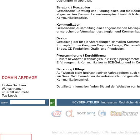
Leistungen im Überblick:
Beratung / Konzeption
Gemeinsame Beratung und Planung eines, auf die Bedürf
abgestimmten Kommunikationskonzeptes, hinsichtlich der 
Kommunikationsziele.
Kommunikation
Gemeinsame Ausarbeitung einer angemessenen Mediapla
entsprechender Vermarktungsstrategien und Kommunik
Design
Gestaltung der für die Anforderungen sinnvollen Kommunika
Konzepte. Entwicklung von Corporate Design, Werbemaßna
Shops, CD-Produktion, Grafik- und Printdesign.
Programmierung / Durchführung
Einsatz bewährter Technologien, die zielgruppengerechte 
Erfahrungen mit Kommunikation im B2B-Sektor und im Co
Betreuung / Pflege
Auf Wunsch steht hochacht seinen Auftraggebern auch nac
zur Seite. Wir übernehmen die redaktionelle und gestalte
DOMAIN ABFRAGE
Kommunikationsmittel.
Finden Sie Ihren
Detaillierte Information finden Sie auf der Webseite von 
Wunschnamen
unter 50 und mehr
Top-Levels!!
©CYBER-ATELIER
Impressum
Rechtliche Hin
www .
go!
hochacht crossmedia
Web-Werbung Firmensuche
Solaranla