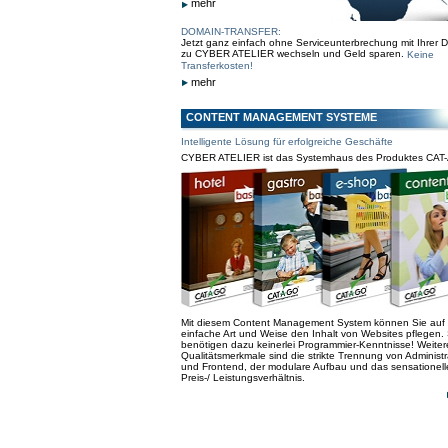
mehr
DOMAIN-TRANSFER:
Jetzt ganz einfach ohne Serviceunterbrechung mit Ihrer 
zu CYBER ATELIER wechseln und Geld sparen.
Keine
Transferkosten!
mehr
CONTENT MANAGEMENT SYSTEME
Intelligente Lösung für erfolgreiche Geschäfte
CYBER ATELIER ist das Systemhaus des Produktes CAT
Mit diesem Content Management System können Sie auf
einfache Art und Weise den Inhalt von Websites pflegen. 
benötigen dazu keinerlei Programmier-Kenntnisse! Weiter
Qualitätsmerkmale sind die strikte Trennung von Administr
und Frontend, der modulare Aufbau und das sensationell
Preis-/ Leistungsverhältnis.