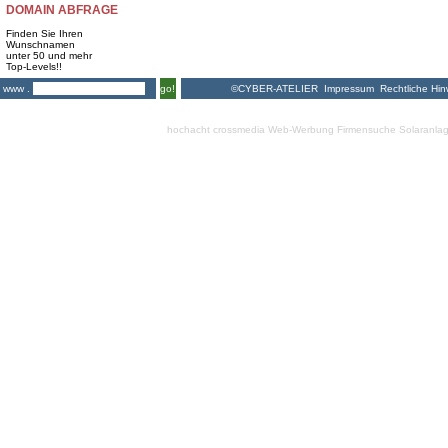
DOMAIN ABFRAGE
Finden Sie Ihren
Wunschnamen
unter 50 und mehr
Top-Levels!!
©CYBER-ATELIER
Impressum
Rechtliche Hin
www .
go!
hochacht crossmedia
Web-Werbung Firmensuche
Solaranla