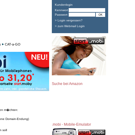
Kundenlogin
Kennwort
Passwort
> Login vergessen?
> zum Webmail Login
s
CAT-a-GO
Suche bei Amazon
ren m�chten:
hne Domain-Endung)
.mobi - Mobile-Emulator
 soll