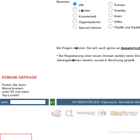
Bereiche:
alle
Europa
L�nder
Amerika
Asien
Kommerziell
Afrika
Organisationen
Pazifik und Karibi
Special Interest
Bei Fragen k�nnen Sie sich auch gerne an
domain@cybe
* Bei Registrierung einer neuen Domain werden keine Ei
Jahresgeb�hren werden normal in Rechnung gestellt
DOMAIN ABFRAGE
Finden Sie Ihren
Wunschnamen
unter 50 und mehr
Top-Levels!!
©CYBER-ATELIER
Impressum
Rechtliche Hin
www .
go!
hochacht crossmedia