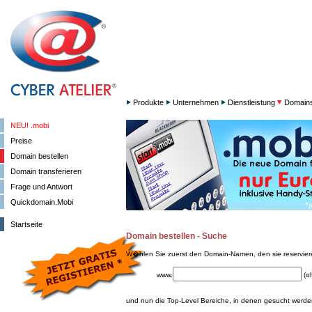
Produkte
Unternehmen
Dienstleistung
Domain
NEU! .mobi
Preise
Domain bestellen
Domain transferieren
Frage und Antwort
Quickdomain.Mobi
Startseite
Domain bestellen - Suche
W�hlen Sie zuerst den Domain-Namen, den sie reservie
www.
(o
und nun die Top-Level Bereiche, in denen gesucht werden