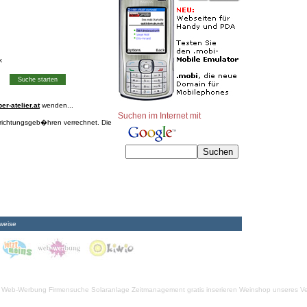
k
r-atelier.at
wenden...
Suchen im Internet mit
nrichtungsgeb�hren verrechnet. Die
weise
Web-Werbung Firmensuche
Solaranlage
Zeitmanagement
gratis inserieren
Weinshop unseres Ve