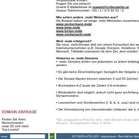
Vergabestelle erfüllen.
Fragen Sie uns einfach!
Unsere E-Mailadresse ist
support@cyberatelier.at
Unsere Telefonnummer: +43 / 1 / 272 92 51 - 0
Wie sehen andere .mobi Webseiten aus?
Als Beispiel haben wir einige .mobi Webseiten zusammeng
www.neckermann.mobi
www.bmw.mobi
www.kicker.mobi
www.mediamarkt.mobi
Wird .mobi erfolgreich?
Die neue .mobi-Domain wird von einem Konsortium der we
Internetunternehmen (z.B. Google, Ericsson, Vodafone, 
Microsoft, T-Mobile) unterstützt mit dem Ziel, dem mobil
Hinweise zu .mobi Domains
• .mobi- Domains dürfen von jedermann zu jedem beliebige
werden.
• Es gibt keine Einschränkungen bezüglich der Vergabe
• Die Domain-Namen können zwischen 3 und 63 Zeichen l
• Buchstaben A-Z sowie die Zahlen 0-9 enthalten.
• Bindestriche sind möglich, jedoch nicht ganz am Anfa
Domainnamens.
• Leerzeichen und Sonderzeichen (!, $, &, ë, usw.) sind ni
• Die Unterstützung von internationalen Umlauten wie ä, ö 
DOMAIN ABFRAGE
Finden Sie Ihren
*Der angegebene Preis für eine .mobi Domain ist pro Jahr 
Wunschnamen
Steuern. Vertragsdauer: mind. 2 Jahre
unter 50 und mehr
Top-Levels!!
©CYBER-ATELIER
Impressum
Rechtliche Hin
www .
go!