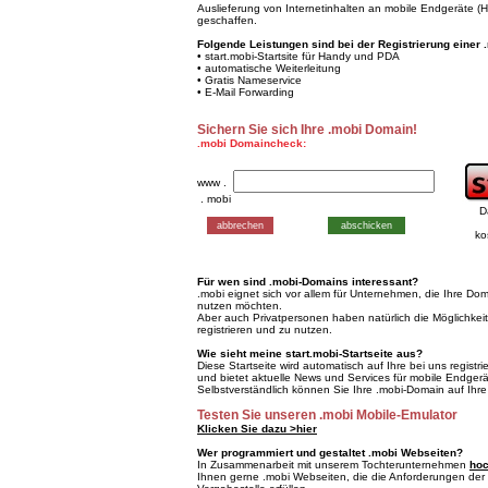
Auslieferung von Internetinhalten an mobile Endgeräte 
geschaffen.
Folgende Leistungen sind bei der Registrierung einer 
• start.mobi-Startsite für Handy und PDA
• automatische Weiterleitung
• Gratis Nameservice
• E-Mail Forwarding
Sichern Sie sich Ihre .mobi Domain!
.mobi Domaincheck:
www .
. mobi
D
ko
Für wen sind .mobi-Domains interessant?
.mobi eignet sich vor allem für Unternehmen, die Ihre Do
nutzen möchten.
Aber auch Privatpersonen haben natürlich die Möglichkei
registrieren und zu nutzen.
Wie sieht meine start.mobi-Startseite aus?
Diese Startseite wird automatisch auf Ihre bei uns registr
und bietet aktuelle News und Services für mobile Endgerä
Selbstverständlich können Sie Ihre .mobi-Domain auf Ihre
Testen Sie unseren .mobi Mobile-Emulator
Klicken Sie dazu >hier
Wer programmiert und gestaltet .mobi Webseiten?
In Zusammenarbeit mit unserem Tochterunternehmen
hoc
Ihnen gerne .mobi Webseiten, die die Anforderungen der