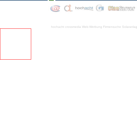
hochacht crossmedia
Web-Werbung Firmensuche
Solaranla