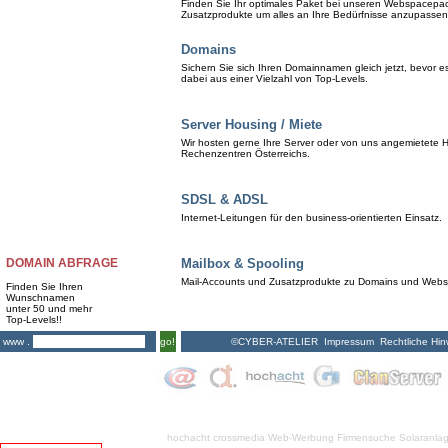
Finden Sie Ihr optimales Paket bei unseren Webspacepa
Zusatzprodukte um alles an Ihre Bedürfnisse anzupassen
Domains
Sichern Sie sich Ihren Domainnamen gleich jetzt, bevor 
dabei aus einer Vielzahl von Top-Levels.
Server Housing / Miete
Wir hosten gerne Ihre Server oder von uns angemietete H
Rechenzentren Österreichs.
SDSL & ADSL
Internet-Leitungen für den business-orientierten Einsatz.
DOMAIN ABFRAGE
Mailbox & Spooling
Mail-Accounts und Zusatzprodukte zu Domains und Web
Finden Sie Ihren
Wunschnamen
unter 50 und mehr
Top-Levels!!
©CYBER-ATELIER
Impressum
Rechtliche Hin
www .
go!
hochacht crossmedia
Web-Werbung Firmensuche
Solaranla