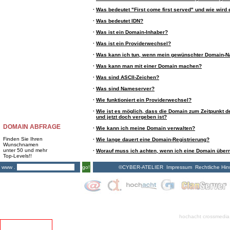
·
Was bedeutet "First come first served" und wie wird 
·
Was bedeutet IDN?
·
Was ist ein Domain-Inhaber?
·
Was ist ein Providerwechsel?
·
Was kann ich tun, wenn mein gewünschter Domain-N
·
Was kann man mit einer Domain machen?
·
Was sind ASCII-Zeichen?
·
Was sind Nameserver?
·
Wie funktioniert ein Providerwechsel?
·
Wie ist es möglich, dass die Domain zum Zeitpunkt de
und jetzt doch vergeben ist?
DOMAIN ABFRAGE
·
Wie kann ich meine Domain verwalten?
Finden Sie Ihren
·
Wie lange dauert eine Domain-Registrierung?
Wunschnamen
unter 50 und mehr
·
Worauf muss ich achten, wenn ich eine Domain übe
Top-Levels!!
©CYBER-ATELIER
Impressum
Rechtliche Hin
www .
go!
hochacht crossmedia