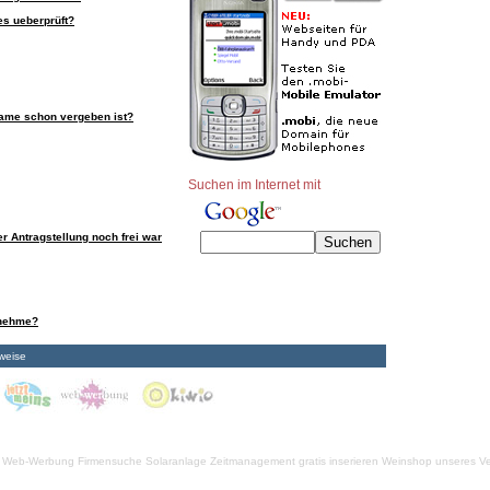
es ueberprüft?
ame schon vergeben ist?
Suchen im Internet mit
r Antragstellung noch frei war
rnehme?
weise
Web-Werbung Firmensuche
Solaranlage
Zeitmanagement
gratis inserieren
Weinshop unseres Ve