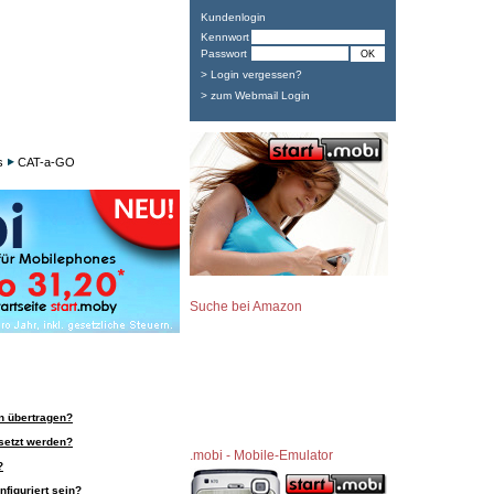
Kundenlogin
Kennwort
Passwort
> Login vergessen?
> zum Webmail Login
s
CAT-a-GO
Suche bei Amazon
n übertragen?
setzt werden?
.mobi - Mobile-Emulator
?
figuriert sein?