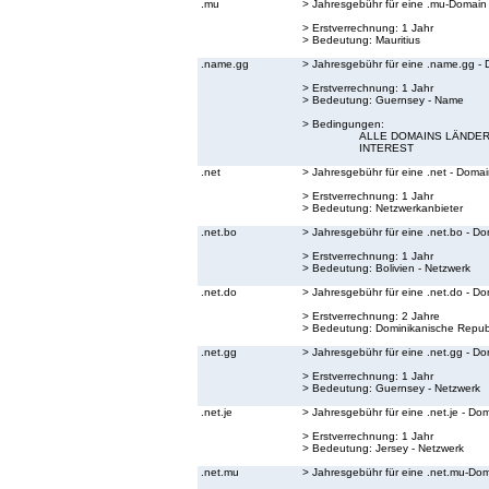
.mu
> Jahresgebühr für eine .mu-Domain
> Erstverrechnung: 1 Jahr
> Bedeutung:
Mauritius
.name.gg
> Jahresgebühr für eine .name.gg -
> Erstverrechnung: 1 Jahr
> Bedeutung:
Guernsey - Name
> Bedingungen:
ALLE DOMAINS LÄNDER
INTEREST
.net
> Jahresgebühr für eine .net - Doma
> Erstverrechnung: 1 Jahr
> Bedeutung:
Netzwerkanbieter
.net.bo
> Jahresgebühr für eine .net.bo - D
> Erstverrechnung: 1 Jahr
> Bedeutung:
Bolivien - Netzwerk
.net.do
> Jahresgebühr für eine .net.do - D
> Erstverrechnung: 2 Jahre
> Bedeutung:
Dominikanische Republ
.net.gg
> Jahresgebühr für eine .net.gg - D
> Erstverrechnung: 1 Jahr
> Bedeutung:
Guernsey - Netzwerk
.net.je
> Jahresgebühr für eine .net.je - Do
> Erstverrechnung: 1 Jahr
> Bedeutung:
Jersey - Netzwerk
.net.mu
> Jahresgebühr für eine .net.mu-Do