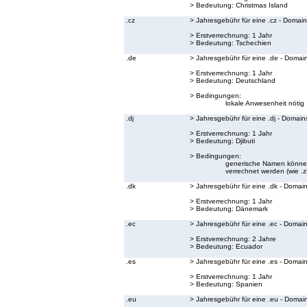
> Bedeutung:
Christmas Island
.cz
> Jahresgebühr für eine .cz - Domain
> Erstverrechnung: 1 Jahr
> Bedeutung:
Tschechien
.de
> Jahresgebühr für eine .de - Domai
> Erstverrechnung: 1 Jahr
> Bedeutung:
Deutschland
> Bedingungen:
lokale Anwesenheit nötig
.dj
> Jahresgebühr für eine .dj - Domain
> Erstverrechnung: 1 Jahr
> Bedeutung:
Djibuti
> Bedingungen:
generische Namen können 
verrechnet werden (wie .zB.
.dk
> Jahresgebühr für eine .dk - Domai
> Erstverrechnung: 1 Jahr
> Bedeutung:
Dänemark
.ec
> Jahresgebühr für eine .ec - Domai
> Erstverrechnung: 2 Jahre
> Bedeutung:
Ecuador
.es
> Jahresgebühr für eine .es - Domai
> Erstverrechnung: 1 Jahr
> Bedeutung:
Spanien
.eu
> Jahresgebühr für eine .eu - Domai