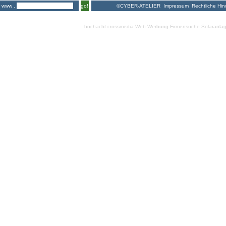
©CYBER-ATELIER
Impressum
Rechtliche Hin
www .
go!
hochacht crossmedia
Web-Werbung Firmensuche
Solaranla