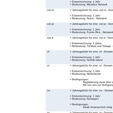
> Erstverrechnung: 1 Jahr
> Bedeutung:
Mauritius Network
.net.nr
> Jahresgebühr für eine .net.nr - Do
> Erstverrechnung: 1 Jahr
> Bedeutung:
Nuaru - Netzwerk
.net.pr
> Jahresgebühr für eine .net.pr - Do
> Erstverrechnung: 1 Jahr
> Bedeutung:
Puerto Rico - Netzwer
.net.tt
> Jahresgebühr für eine .net.tt - Do
> Erstverrechnung: 3 Jahre
> Bedeutung:
Trinidad und Tobago -
.nf
> Jahresgebühr für eine .nf - Domain
> Erstverrechnung: 1 Jahr
> Bedeutung:
Norfolk Island
.nl
> Jahresgebühr für eine .nl - Domain
> Erstverrechnung: 1 Jahr
> Bedeutung:
Niederlande
> Bedingungen:
Registrierung muss über 
Wir von uns zur Verfügung
.no
> Jahresgebühr für eine .no - Domai
> Erstverrechnung: 1 Jahr
> Bedeutung:
Norwegen
> Bedingungen:
lokale Anwesenheit nötig
.nr
> Jahresgebühr für eine .nr - Domain