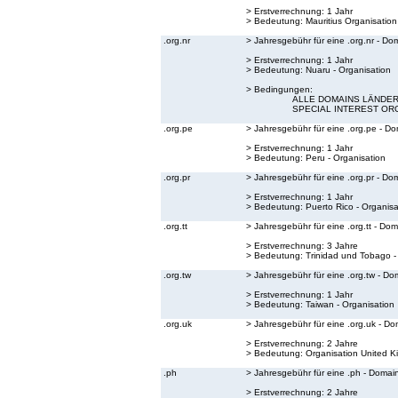
> Erstverrechnung: 1 Jahr
> Bedeutung:
Mauritius Organisation
.org.nr
> Jahresgebühr für eine .org.nr - Do
> Erstverrechnung: 1 Jahr
> Bedeutung:
Nuaru - Organisation
> Bedingungen:
ALLE DOMAINS LÄNDER 
SPECIAL INTEREST OR
.org.pe
> Jahresgebühr für eine .org.pe - D
> Erstverrechnung: 1 Jahr
> Bedeutung:
Peru - Organisation
.org.pr
> Jahresgebühr für eine .org.pr - Do
> Erstverrechnung: 1 Jahr
> Bedeutung:
Puerto Rico - Organisa
.org.tt
> Jahresgebühr für eine .org.tt - Do
> Erstverrechnung: 3 Jahre
> Bedeutung:
Trinidad und Tobago -
.org.tw
> Jahresgebühr für eine .org.tw - Do
> Erstverrechnung: 1 Jahr
> Bedeutung:
Taiwan - Organisation
.org.uk
> Jahresgebühr für eine .org.uk - Do
> Erstverrechnung: 2 Jahre
> Bedeutung:
Organisation United 
.ph
> Jahresgebühr für eine .ph - Domai
> Erstverrechnung: 2 Jahre