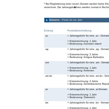
* Bei Registrierung einer neuen Domain werden keine E
verrechnet. Die Jahresgeb�hren werden normal in Rechn
Domains
- Preise für ein Jahr
Endung
Produktbeschreibung
.ac
> Jahresgebühr für eine .ac - Domai
> Erstverrechnung: 1 Jahr
> Bedeutung:
Acension Island
.ag
> Jahresgebühr für eine .ag - Domai
> Erstverrechnung: 2 Jahre
> Bedeutung:
Antigua Barbados
.am
> Jahresgebühr für eine .am - Domai
> Erstverrechnung: 1 Jahr
> Bedeutung:
Armenien
.art.do
> Jahresgebühr für eine .art.do - Do
> Erstverrechnung: 2 Jahre
> Bedeutung:
Dominikanische Republ
.at
> Jahresgebühr für eine .at-Domain
> Erstverrechnung: 1 Jahr
> Bedeutung:
Österreich
.be
> Jahresgebühr für eine .be - Domai
> Erstverrechnung: 1 Jahr