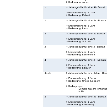
> Bedeutung:
Japan
.ki
> Jahresgebühr für eine .ki - Domain
> Erstverrechnung: 1 Jahr
> Bedeutung:
Kiribati
.la
> Jahresgebühr für eine .la - Domain
> Erstverrechnung: 1 Jahr
> Bedeutung:
Laos
.lc
> Jahresgebühr für eine .lc- Domain
> Erstverrechnung: 1 Jahr
> Bedeutung:
St.Lucia
.li
> Jahresgebühr für eine .li - Domain
> Erstverrechnung: 1 Jahr
> Bedeutung:
Lichtenstein
.lt
> Jahresgebühr für eine .lt - Domain
> Erstverrechnung: 1 Jahr
> Bedeutung:
Littauen
.ltd.uk
> Jahresgebühr für eine .ltd.uk - Do
> Erstverrechnung: 2 Jahre
> Bedeutung:
United Kingdom
> Bedingungen:
Domain muß mit Firmenna
in UK
.lu
> Jahresgebühr für eine .lu - Domain
> Erstverrechnung: 1 Jahr
> Bedeutung:
Luxemburg