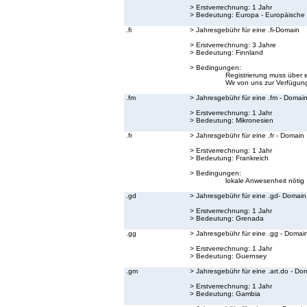
> Erstverrechnung: 1 Jahr
> Bedeutung:
Europa - Europäische
.fi
> Jahresgebühr für eine .fi-Domain
> Erstverrechnung: 3 Jahre
> Bedeutung:
Finnland
> Bedingungen:
Registrierung muss über 
Wir von uns zur Verfügung
.fm
> Jahresgebühr für eine .fm - Domai
> Erstverrechnung: 1 Jahr
> Bedeutung:
Mikronesien
.fr
> Jahresgebühr für eine .fr - Domain
> Erstverrechnung: 1 Jahr
> Bedeutung:
Frankreich
> Bedingungen:
lokale Anwesenheit nötig
.gd
> Jahresgebühr für eine .gd- Domain
> Erstverrechnung: 1 Jahr
> Bedeutung:
Grenada
.gg
> Jahresgebühr für eine .gg - Domai
> Erstverrechnung: 1 Jahr
> Bedeutung:
Guernsey
.gm
> Jahresgebühr für eine .art.do - Do
> Erstverrechnung: 1 Jahr
> Bedeutung:
Gambia