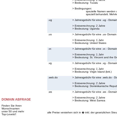
> Bedeutung:
Tuvalu
> Bedingungen:
spezielle Namen werden v
speziell behandelt. Mehrk
.ug
> Jahresgebühr für eine .ug - Domai
> Erstverrechnung: 2 Jahre
> Bedeutung:
Uganda
.us
> Jahresgebühr für eine .us- Domain
> Erstverrechnung: 1 Jahr
> Bedeutung:
United States
.vc
> Jahresgebühr für eine .vc - Domain
> Erstverrechnung: 1 Jahr
> Bedeutung:
St. Vincent and the G
.vg
> Jahresgebühr für eine .vg - Domai
> Erstverrechnung: 1 Jahr
> Bedeutung:
Virgin Island (brit.)
.web.do
> Jahresgebühr für eine .web.do - D
> Erstverrechnung: 2 Jahre
> Bedeutung:
Dominikanische Repub
.ws
> Jahresgebühr für eine .ws - Domai
> Erstverrechnung: 2 Jahre
DOMAIN ABFRAGE
> Bedeutung:
West Samoa
Finden Sie Ihren
Wunschnamen
unter 50 und mehr
alle Preise verstehen sich in � inkl. der gesetzlichen Steu
Top-Levels!!