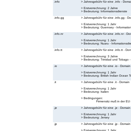
.info
> Jahresgebühr für eine .info - Doma
> Erstverrechnung: 2 Jahre
> Bedeutung:
Informationsdienste
.info.gg
> Jahresgebühr für eine .info.gg - D
> Erstverrechnung: 1 Jahr
> Bedeutung:
Guernsey - Informatio
.info.nr
> Jahresgebühr für eine .info.nr - D
> Erstverrechnung: 1 Jahr
> Bedeutung:
Nuaru - Infomationsdi
.info.tt
> Jahresgebühr für eine .info.tt - Do
> Erstverrechnung: 3 Jahre
> Bedeutung:
Trinidad und Tobago -
.io
> Jahresgebühr für eine .io - Domain
> Erstverrechnung: 1 Jahr
> Bedeutung:
British Indian Ocean Te
.it
> Jahresgebühr für eine .it - Domain
> Erstverrechnung: 1 Jahr
> Bedeutung:
Italien
> Bedingungen:
Firmensitz muß in der EU 
.je
> Jahresgebühr für eine .je - Domain
> Erstverrechnung: 1 Jahr
> Bedeutung:
Jersey
.jp
> Jahresgebühr für eine .jp - Domain
> Erstverrechnung: 1 Jahr