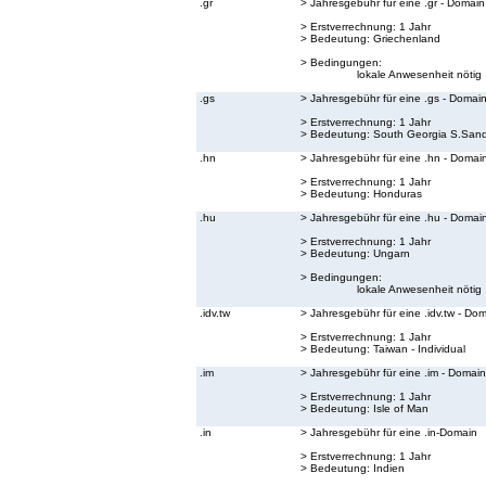
.gr
> Jahresgebühr für eine .gr - Domain
> Erstverrechnung: 1 Jahr
> Bedeutung:
Griechenland
> Bedingungen:
lokale Anwesenheit nötig
.gs
> Jahresgebühr für eine .gs - Domai
> Erstverrechnung: 1 Jahr
> Bedeutung:
South Georgia S.Sand
.hn
> Jahresgebühr für eine .hn - Domai
> Erstverrechnung: 1 Jahr
> Bedeutung:
Honduras
.hu
> Jahresgebühr für eine .hu - Domai
> Erstverrechnung: 1 Jahr
> Bedeutung:
Ungarn
> Bedingungen:
lokale Anwesenheit nötig
.idv.tw
> Jahresgebühr für eine .idv.tw - Do
> Erstverrechnung: 1 Jahr
> Bedeutung:
Taiwan - Individual
.im
> Jahresgebühr für eine .im - Domain
> Erstverrechnung: 1 Jahr
> Bedeutung:
Isle of Man
.in
> Jahresgebühr für eine .in-Domain
> Erstverrechnung: 1 Jahr
> Bedeutung:
Indien