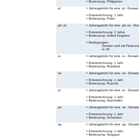
> Bedeutung:
Philippinen
.pl
> Jahresgebühr für eine .pl - Domain
> Erstverrechnung: 1 Jahr
> Bedeutung:
Polen
.plc.uk
> Jahresgebühr für eine .plc.uk - Do
> Erstverrechnung: 2 Jahre
> Bedeutung:
United Kingdom
> Bedingungen:
Domain muß mit Firmenna
in UK
.ru
> Jahresgebühr für eine .ru - Domain
> Erstverrechnung: 1 Jahr
> Bedeutung:
Russland
.rw
> Jahresgebühr für eine .rw - Domain
> Erstverrechnung: 1 Jahr
> Bedeutung:
Ruanda
.sc
> Jahresgebühr für eine .sc - Domain
> Erstverrechnung: 1 Jahr
> Bedeutung:
Seychellen
.se
> Jahresgebühr für eine .se - Domai
> Erstverrechnung: 1 Jahr
> Bedeutung:
Schweden
.sg
> Jahresgebühr für eine .sg - Domai
> Erstverrechnung: 1 Jahr
> Bedeutung:
Singapur