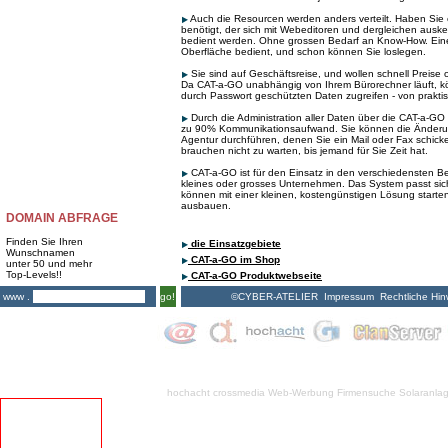
Auch die Resourcen werden anders verteilt. Haben Si
benötigt, der sich mit Webeditoren und dergleichen auske
bedient werden. Ohne grossen Bedarf an Know-How. Eine
Oberfläche bedient, und schon können Sie loslegen.
Sie sind auf Geschäftsreise, und wollen schnell Preise
Da CAT-a-GO unabhängig von Ihrem Bürorechner läuft, kö
durch Passwort geschützten Daten zugreifen - von praktis
Durch die Administration aller Daten über die CAT-a-GO 
zu 90% Kommunikationsaufwand. Sie können die Änderu
Agentur durchführen, denen Sie ein Mail oder Fax schick
brauchen nicht zu warten, bis jemand für Sie Zeit hat.
CAT-a-GO ist für den Einsatz in den verschiedensten Be
kleines oder grosses Unternehmen. Das System passt sich
können mit einer kleinen, kostengünstigen Lösung starten
ausbauen.
DOMAIN ABFRAGE
Finden Sie Ihren
die Einsatzgebiete
Wunschnamen
CAT-a-GO im Shop
unter 50 und mehr
Top-Levels!!
CAT-a-GO Produktwebseite
©CYBER-ATELIER
Impressum
Rechtliche Hin
www .
go!
hochacht crossmedia
Web-Werbung Firmensuche
Solaranla