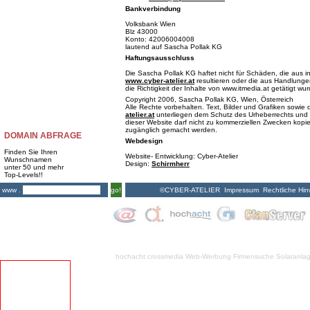
Bankverbindung
Volksbank Wien
Blz 43000
Konto: 42006004008
lautend auf Sascha Pollak KG
Haftungsausschluss
Die Sascha Pollak KG haftet nicht für Schäden, die aus i
www.cyber-atelier.at
resultieren oder die aus Handlungen
die Richtigkeit der Inhalte von www.itmedia.at getätigt wu
Copyright 2006, Sascha Pollak KG, Wien, Österreich
Alle Rechte vorbehalten. Text, Bilder und Grafiken sowi
atelier.at
unterliegen dem Schutz des Urheberrechts und 
dieser Website darf nicht zu kommerziellen Zwecken kopiert
zugänglich gemacht werden.
DOMAIN ABFRAGE
Webdesign
Finden Sie Ihren
Website- Entwicklung: Cyber-Atelier
Wunschnamen
Design:
Schirmherr
unter 50 und mehr
Top-Levels!!
©CYBER-ATELIER
Impressum
Rechtliche Hin
www .
go!
hochacht crossmedia
Web-Werbung Firmensuche
Solaranla