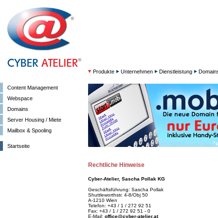
Produkte
Unternehmen
Dienstleistung
Domain
Content Management
Webspace
Domains
Server Housing / Miete
Mailbox & Spooling
Startseite
Rechtliche Hinweise
Cyber-Atelier, Sascha Pollak KG
Geschäftsführung: Sascha Pollak
Shuttleworthstr. 4-8/Obj 50
A-1210 Wien
Telefon: +43 / 1 / 272 92 51
Fax: +43 / 1 / 272 92 51 - 0
E-Mail:
office@cyber-atelier.at