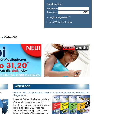
Kundenlogin
Kennwort
Passwort
> Login vergessen?
> zum Webmail Login
s
CAT-a-GO
WEBSPACE
n
Finden Sie Ihr optimales Paket in unseren günstigen Webspace
Angeboten.
Unsere Server befinden sich in
Österreichs modernstem
Rechenzentrum, dem Interxion,
direkt an das VIX (Vienna
Internet Exchange) und zwei
internationale Glasfasernetze