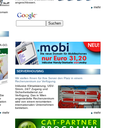
angeschlossen.
mehr
Domain
-A-GO.
SERVERHOUSING
Wir stellen Ihnen für Ihre Server den Platz in einem
Rechenzentrum zur Verfügung.
Inklusive Klimatisierung, USV-
Strom, 24/7 Zugang und
Sicherheitsdienst zur
Sie
Verfügung. Das in Wien
e
angesiedelte Rechenzentrum
ation
wird von einem renomierten
e
internationalen Unternehmen
betrieben.
mehr
mehr