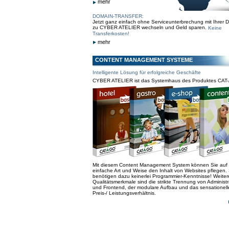
mehr
DOMAIN-TRANSFER:
Jetzt ganz einfach ohne Serviceunterbrechung mit Ihrer 
zu CYBER ATELIER wechseln und Geld sparen.
Keine
Transferkosten!
mehr
CONTENT MANAGEMENT SYSTEME
Intelligente Lösung für erfolgreiche Geschäfte
CYBER ATELIER ist das Systemhaus des Produktes CAT
Mit diesem Content Management System können Sie auf
einfache Art und Weise den Inhalt von Websites pflegen. 
benötigen dazu keinerlei Programmier-Kenntnisse! Weiter
Qualitätsmerkmale sind die strikte Trennung von Administr
und Frontend, der modulare Aufbau und das sensationell
Preis-/ Leistungsverhältnis.