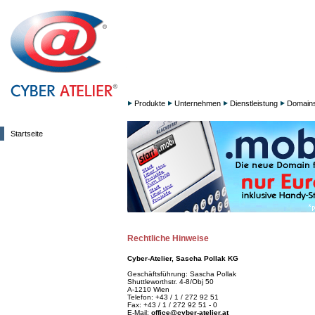
Produkte
Unternehmen
Dienstleistung
Domain
Startseite
Rechtliche Hinweise
Cyber-Atelier, Sascha Pollak KG
Geschäftsführung: Sascha Pollak
Shuttleworthstr. 4-8/Obj 50
A-1210 Wien
Telefon: +43 / 1 / 272 92 51
Fax: +43 / 1 / 272 92 51 - 0
E-Mail:
office@cyber-atelier.at