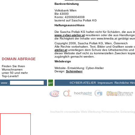
Bankverbindung
Volksbank Wien
Blz 43000
Konto: 42006004008
lautend auf Sascha Pollak KG
Haftungsausschluss
Die Sascha Pollak KG haftet nicht für Schäden, die aus i
www.cyber-atelier.at
resultieren oder die aus Handlungen
die Richtigkeit der Inhalte von www.itmedia.at getätigt wu
Copyright 2006, Sascha Pollak KG, Wien, Österreich
Alle Rechte vorbehalten. Text, Bilder und Grafiken sowi
atelier.at
unterliegen dem Schutz des Urheberrechts und 
dieser Website darf nicht zu kommerziellen Zwecken kopiert
zugänglich gemacht werden.
DOMAIN ABFRAGE
Webdesign
Finden Sie Ihren
Website- Entwicklung: Cyber-Atelier
Wunschnamen
Design:
Schirmherr
unter 50 und mehr
Top-Levels!!
©CYBER-ATELIER
Impressum
Rechtliche Hin
www .
go!
hochacht crossmedia
Web-Werbung Firmensuche
Solaranla